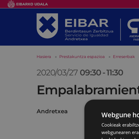
Hasiera
Prestakuntza espazioa
Erreserbak
2020/03/27
09:30
-
11:30
Empalabramiento
Andretxea
Webgune hon
Cookieak erabiltz
webgunearen erabi