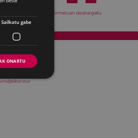
en beste
Hitzordu hau iCal formatuan deskargatu
Sailkatu gabe
Cookien politika
AK ONARTU
suna@eibar.eus