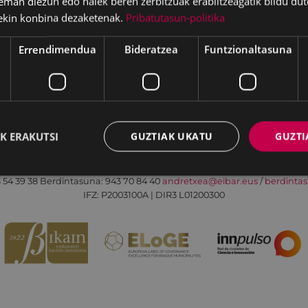
eman diezun edo haiek beren zerbitzuak erabiltzeagatik bildu dut
ekin konbina dezaketenak.
Pribatutasun-politika
Errendimendua
Bideratzea
Funtzionaltasuna
Irisgarritasuna
Kontaktua
Lege-oharra
K ERAKUTSI
GUZTIAK UKATU
GUZTI
Udalaren sare sozial guztiak
Eibarko Andretxea - Isasi kalea, 11 | 20600 Eibar
 54 39 38
Berdintasuna: 943 70 84 40
andretxea@eibar.eus
/
berdinta
IFZ: P2003100A | DIR3 L01200300