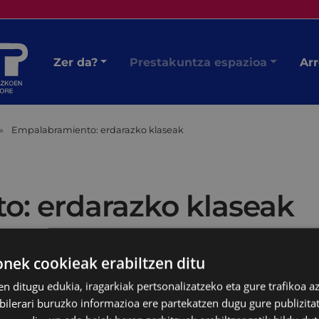
Zer da?
Prestakuntza espazioa
Arr
Empalabramiento: erdarazko klaseak
: erdarazko klaseak
ek cookieak erabiltzen ditu
en ditugu edukia, iragarkiak pertsonalizatzeko eta gure trafikoa a
lerari buruzko informazioa ere partekatzen dugu gure publizitate