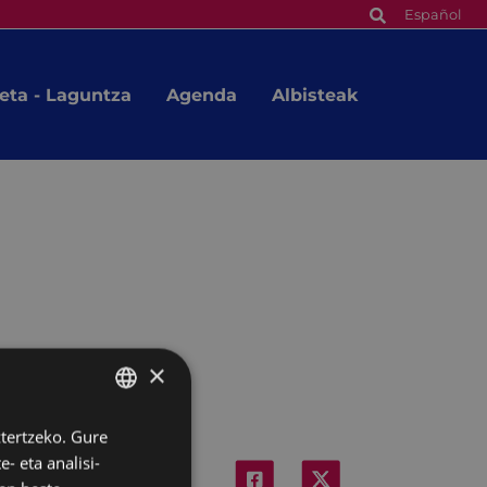
Español
eta - Laguntza
Agenda
Albisteak
×
ztertzeko. Gure
BASQUE
- eta analisi-
SPANISH