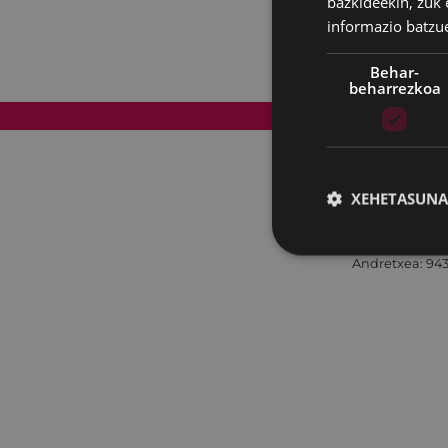
bazkideekin, zuk 
informazio batzu
Behar-
beharrezkoa
Web mapa
XEHETASUNA
Andretxea: 943