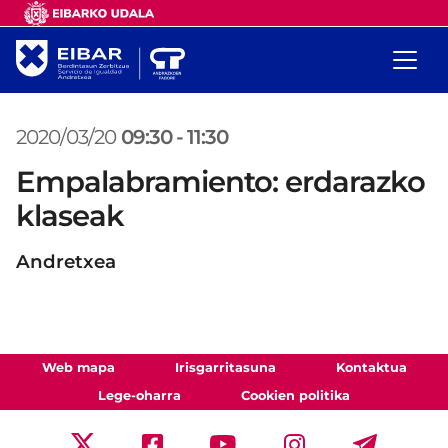
2020/03/20
09:30
-
11:30
Empalabramiento: erdarazko
klaseak
Andretxea
Web mapa
Irisgarritasuna
Kontaktua
Lege-oharra
Cookien politika