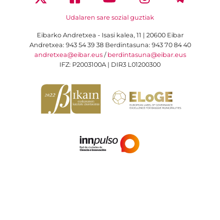
Udalaren sare sozial guztiak
Eibarko Andretxea - Isasi kalea, 11 | 20600 Eibar
Andretxea: 943 54 39 38
Berdintasuna: 943 70 84 40
andretxea@eibar.eus
/
berdintasuna@eibar.eus
IFZ: P2003100A | DIR3 L01200300