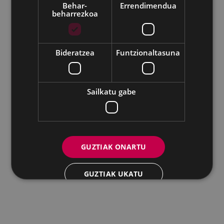
Behar-
Errendimendua
beharrezkoa
Udalaren sare sozial guztiak
Eibarko Andretxea - Isasi kalea, 11 | 20600 Eibar
Andretxea: 943 54 39 38
Berdintasuna: 943 70 84 40
Bideratzea
Funtzionaltasuna
andretxea@eibar.eus
/
berdintasuna@eibar.eus
IFZ: P2003100A | DIR3 L01200300
Sailkatu gabe
GUZTIAK ONARTU
GUZTIAK UKATU
XEHETASUNAK ERAKUTSI