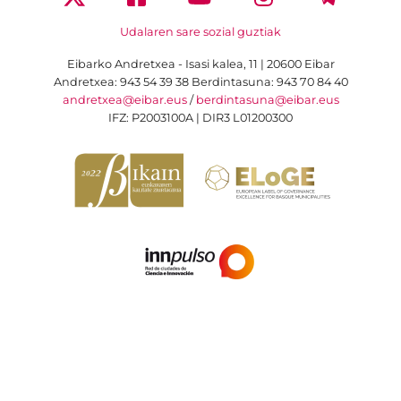
Udalaren sare sozial guztiak
Eibarko Andretxea - Isasi kalea, 11 | 20600 Eibar
Andretxea: 943 54 39 38
Berdintasuna: 943 70 84 40
andretxea@eibar.eus
/
berdintasuna@eibar.eus
IFZ: P2003100A | DIR3 L01200300