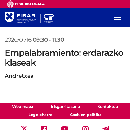
2020/01/16
09:30
-
11:30
Empalabramiento: erdarazko
klaseak
Andretxea
Web mapa
Irisgarritasuna
Kontaktua
Lege-oharra
Cookien politika