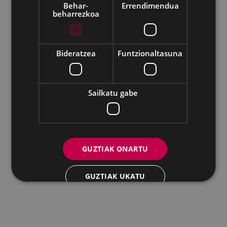
Behar-
Errendimendua
beharrezkoa
Udalaren sare sozial guztiak
Eibarko Andretxea - Isasi kalea, 11 | 20600 Eibar
Andretxea: 943 54 39 38
Berdintasuna: 943 70 84 40
Bideratzea
Funtzionaltasuna
andretxea@eibar.eus
/
berdintasuna@eibar.eus
IFZ: P2003100A | DIR3 L01200300
Sailkatu gabe
GUZTIAK ONARTU
GUZTIAK UKATU
XEHETASUNAK ERAKUTSI