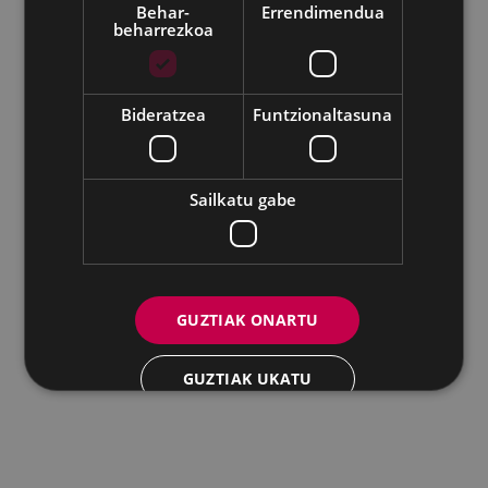
Behar-
Errendimendua
beharrezkoa
Udalaren sare sozial guztiak
Eibarko Andretxea - Isasi kalea, 11 | 20600 Eibar
Andretxea: 943 54 39 38
Berdintasuna: 943 70 84 40
Bideratzea
Funtzionaltasuna
andretxea@eibar.eus
/
berdintasuna@eibar.eus
IFZ: P2003100A | DIR3 L01200300
Sailkatu gabe
GUZTIAK ONARTU
GUZTIAK UKATU
XEHETASUNAK ERAKUTSI