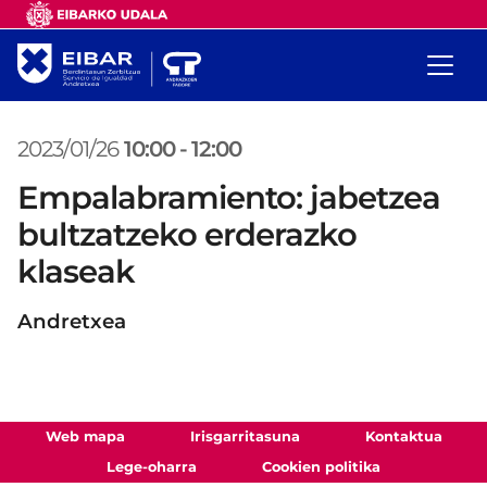
2023/01/26
10:00
-
12:00
Empalabramiento: jabetzea
bultzatzeko erderazko
klaseak
Andretxea
Web mapa
Irisgarritasuna
Kontaktua
Lege-oharra
Cookien politika