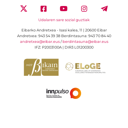
Udalaren sare sozial guztiak
Eibarko Andretxea - Isasi kalea, 11 | 20600 Eibar
Andretxea: 943 54 39 38
Berdintasuna: 943 70 84 40
andretxea@eibar.eus
/
berdintasuna@eibar.eus
IFZ: P2003100A | DIR3 L01200300