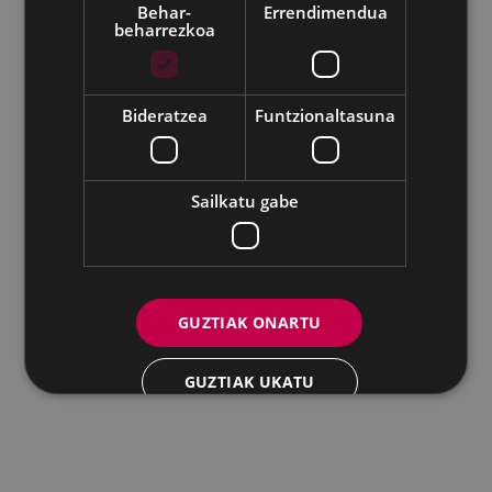
Behar-
Errendimendua
beharrezkoa
Udalaren sare sozial guztiak
Bideratzea
Funtzionaltasuna
Eibarko Andretxea - Isasi kalea, 11 | 20600 Eibar
Andretxea: 943 54 39 38
Berdintasuna: 943 70 84 40
andretxea@eibar.eus
/
berdintasuna@eibar.eus
IFZ: P2003100A | DIR3 L01200300
Sailkatu gabe
GUZTIAK ONARTU
GUZTIAK UKATU
XEHETASUNAK ERAKUTSI