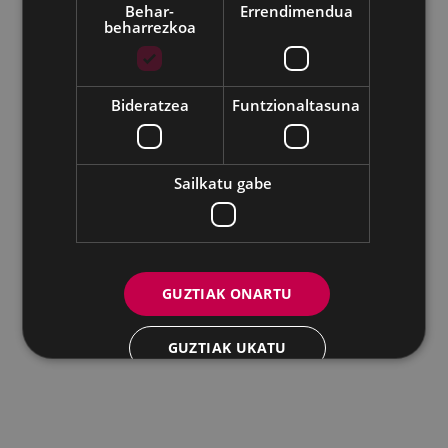
Behar-
Errendimendua
beharrezkoa
Udalaren sare sozial guztiak
Bideratzea
Funtzionaltasuna
Eibarko Andretxea - Isasi kalea, 11 | 20600 Eibar
Andretxea: 943 54 39 38
Berdintasuna: 943 70 84 40
andretxea@eibar.eus
/
berdintasuna@eibar.eus
IFZ: P2003100A | DIR3 L01200300
Sailkatu gabe
GUZTIAK ONARTU
GUZTIAK UKATU
XEHETASUNAK ERAKUTSI