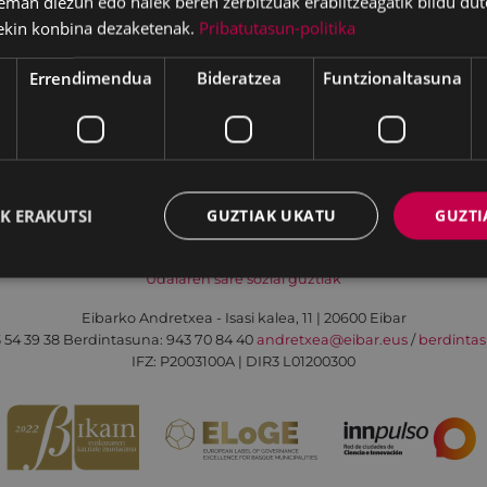
eman diezun edo haiek beren zerbitzuak erabiltzeagatik bildu dut
ekin konbina dezaketenak.
Pribatutasun-politika
Errendimendua
Bideratzea
Funtzionaltasuna
Irisgarritasuna
Kontaktua
Lege-oharra
K ERAKUTSI
GUZTIAK UKATU
GUZTI
Udalaren sare sozial guztiak
Eibarko Andretxea - Isasi kalea, 11 | 20600 Eibar
 54 39 38
Berdintasuna: 943 70 84 40
andretxea@eibar.eus
/
berdinta
IFZ: P2003100A | DIR3 L01200300