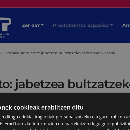
Zer da?
Prestakuntza espazioa
Arr
Empalabramiento: jabetzea bultzatzeko erderazko klaseak
: jabetzea bultzatzek
ek cookieak erabiltzen ditu
en ditugu edukia, iragarkiak pertsonalizatzeko eta gure trafikoa a
lerari buruzko informazioa ere partekatzen dugu gure publizitate