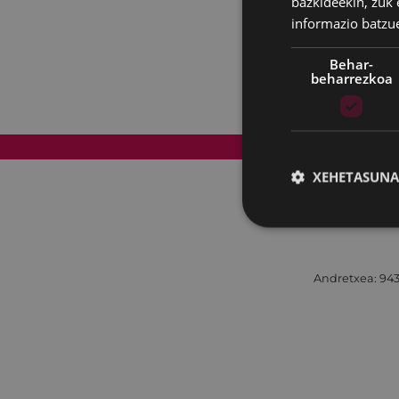
bazkideekin, zuk 
informazio batzu
Behar-
beharrezkoa
Web mapa
XEHETASUNA
Andretxea: 943