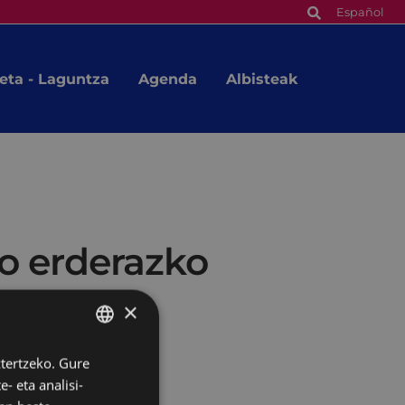
Español
eta - Laguntza
Agenda
Albisteak
o erderazko
×
ztertzeko. Gure
BASQUE
- eta analisi-
SPANISH