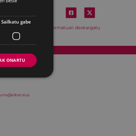
en beste
Sailkatu gabe
Hitzordu hau iCal formatuan deskargatu
Cookien politika
AK ONARTU
suna@eibar.eus