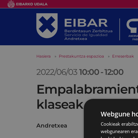
Hasiera
Prestakuntza espazioa
Erreserbak
2022/06/03
10:00
-
12:00
Empalabramiento
klaseak
Webgune hon
Cookieak erabiltz
Andretxea
webgunearen erabi