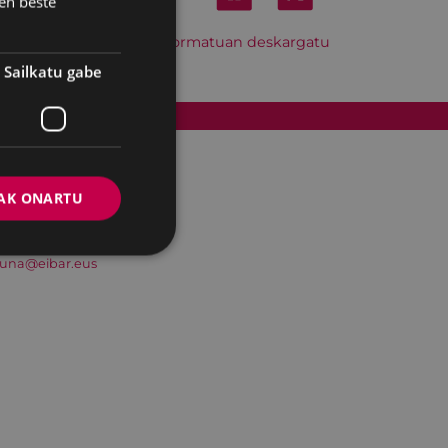
en beste
Hitzordu hau iCal formatuan deskargatu
Sailkatu gabe
Cookien politika
AK ONARTU
suna@eibar.eus