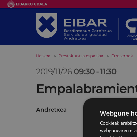
Hasiera
Prestakuntza espazioa
Erreserbak
2019/11/26
09:30
-
11:30
Empalabramiento
Andretxea
Webgune hon
Cookieak erabiltz
webgunearen erabi