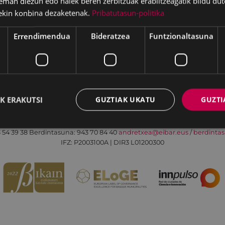
eman diezun edo haiek beren zerbitzuak erabiltzeagatik bildu dut
ekin konbina dezaketenak.
Pribatutasun-politika
Errendimendua
Bideratzea
Funtzionaltasuna
Irisgarritasuna
Kontaktua
Lege-oharra
K ERAKUTSI
GUZTIAK UKATU
GUZTI
Udalaren sare sozial guztiak
Eibarko Andretxea - Isasi kalea, 11 | 20600 Eibar
 54 39 38
Berdintasuna: 943 70 84 40
andretxea@eibar.eus
/
berdinta
IFZ: P2003100A | DIR3 L01200300