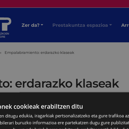
Zer da?
Prestakuntza espazioa
Arr
Empalabramiento: erdarazko klaseak
: erdarazko klaseak
ek cookieak erabiltzen ditu
en ditugu edukia, iragarkiak pertsonalizatzeko eta gure trafikoa a
lerari buruzko informazioa ere partekatzen dugu gure publizitate