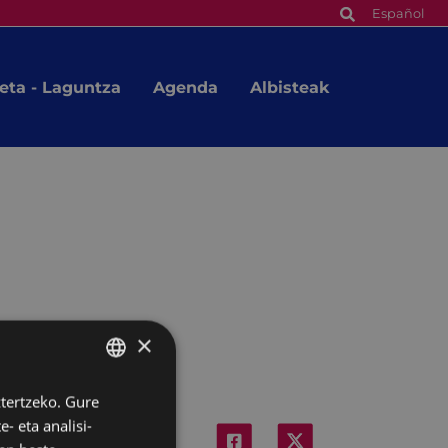
Español
eta - Laguntza
Agenda
Albisteak
×
ztertzeko. Gure
BASQUE
- eta analisi-
SPANISH