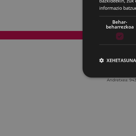
bazkideekin, zuk 
informazio batzu
Behar-
beharrezkoa
Web mapa
XEHETASUNA
Andretxea: 943