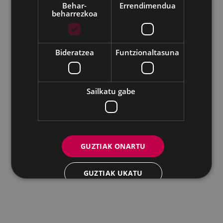
Behar-
Errendimendua
beharrezkoa
Udalaren sare sozial guztiak
Eibarko Andretxea - Isasi kalea, 11 | 20600 Eibar
Andretxea: 943 54 39 38
Berdintasuna: 943 70 84 40
Bideratzea
Funtzionaltasuna
andretxea@eibar.eus
/
berdintasuna@eibar.eus
IFZ: P2003100A | DIR3 L01200300
Sailkatu gabe
GUZTIAK ONARTU
GUZTIAK UKATU
XEHETASUNAK ERAKUTSI