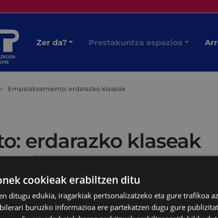
Zer da?
Prestakuntza espazioa
Arr
Empalabramiento: erdarazko klaseak
: erdarazko klaseak
ek cookieak erabiltzen ditu
en ditugu edukia, iragarkiak pertsonalizatzeko eta gure trafikoa a
lerari buruzko informazioa ere partekatzen dugu gure publizitate