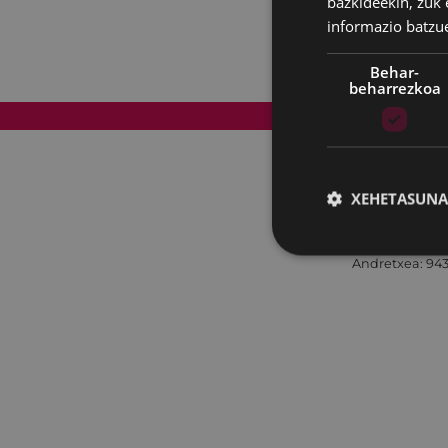
bazkideekin, zuk 
informazio batzu
Behar-
beharrezkoa
Web mapa
XEHETASUNA
Andretxea: 943