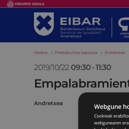
Hasiera
Prestakuntza espazioa
Erreserbak
2019/10/22
09:30
-
11:30
Empalabramiento
Andretxea
Webgune hon
Cookieak erabiltz
webgunearen erabi