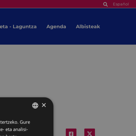
Español
eta - Laguntza
Agenda
Albisteak
×
ztertzeko. Gure
BASQUE
- eta analisi-
SPANISH