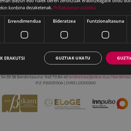
eman diezun edo haiek beren zerbitzuak erabiltzeagatik bildu dut
ekin konbina dezaketenak.
Pribatutasun-politika
Errendimendua
Bideratzea
Funtzionaltasuna
Irisgarritasuna
Kontaktua
Lege-oharra
K ERAKUTSI
GUZTIAK UKATU
GUZTI
Udalaren sare sozial guztiak
Eibarko Andretxea - Isasi kalea, 11 | 20600 Eibar
 54 39 38
Berdintasuna: 943 70 84 40
andretxea@eibar.eus
/
berdinta
IFZ: P2003100A | DIR3 L01200300