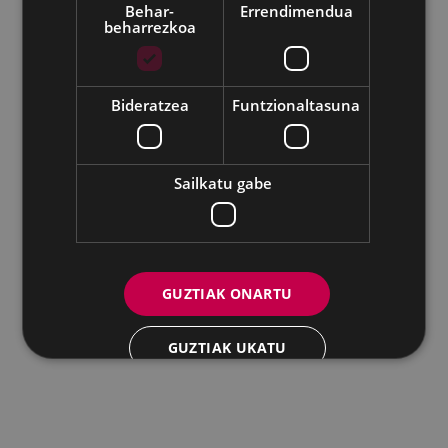
Behar-
Errendimendua
beharrezkoa
Udalaren sare sozial guztiak
Eibarko Andretxea - Isasi kalea, 11 | 20600 Eibar
Andretxea: 943 54 39 38
Berdintasuna: 943 70 84 40
Bideratzea
Funtzionaltasuna
andretxea@eibar.eus
/
berdintasuna@eibar.eus
IFZ: P2003100A | DIR3 L01200300
Sailkatu gabe
GUZTIAK ONARTU
GUZTIAK UKATU
XEHETASUNAK ERAKUTSI