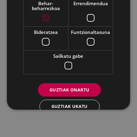
Behar-
Errendimendua
beharrezkoa
Udalaren sare sozial guztiak
Eibarko Andretxea - Isasi kalea, 11 | 20600 Eibar
Andretxea: 943 54 39 38
Berdintasuna: 943 70 84 40
Bideratzea
Funtzionaltasuna
andretxea@eibar.eus
/
berdintasuna@eibar.eus
IFZ: P2003100A | DIR3 L01200300
Sailkatu gabe
GUZTIAK ONARTU
GUZTIAK UKATU
XEHETASUNAK ERAKUTSI