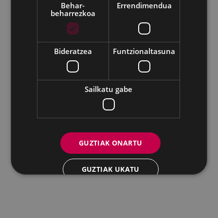
Behar-
Errendimendua
beharrezkoa
Udalaren sare sozial guztiak
Eibarko Andretxea - Isasi kalea, 11 | 20600 Eibar
Andretxea: 943 54 39 38
Berdintasuna: 943 70 84 40
Bideratzea
Funtzionaltasuna
andretxea@eibar.eus
/
berdintasuna@eibar.eus
IFZ: P2003100A | DIR3 L01200300
Sailkatu gabe
GUZTIAK ONARTU
GUZTIAK UKATU
XEHETASUNAK ERAKUTSI