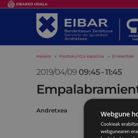
Hasiera
Prestakuntza espazioa
Erreserbak
2019/04/09
09:45
-
11:45
Empalabramiento
Andretxea
Webgune hon
Cookieak erabiltz
webgunearen erabi