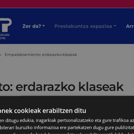
Zer da?
Prestakuntza espazioa
Arr
Empalabramiento: erdarazko klaseak
: erdarazko klaseak
ek cookieak erabiltzen ditu
en ditugu edukia, iragarkiak pertsonalizatzeko eta gure trafikoa a
lerari buruzko informazioa ere partekatzen dugu gure publizitate