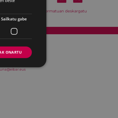
en beste
Hitzordu hau iCal formatuan deskargatu
Sailkatu gabe
Cookien politika
AK ONARTU
suna@eibar.eus