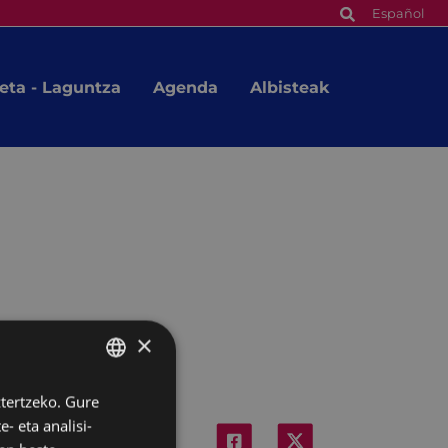
Español
eta - Laguntza
Agenda
Albisteak
×
ztertzeko. Gure
BASQUE
- eta analisi-
SPANISH