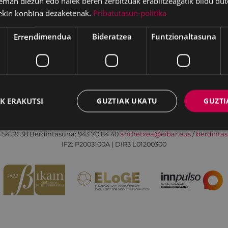
eman diezun edo haiek beren zerbitzuak erabiltzeagatik bildu dut
ekin konbina dezaketenak.
Pribatutasun-politika
Errendimendua
Bideratzea
Funtzionaltasuna
Irisgarritasuna
Kontaktua
Lege-oharra
K ERAKUTSI
GUZTIAK UKATU
GUZTI
Udalaren sare sozial guztiak
Eibarko Andretxea - Isasi kalea, 11 | 20600 Eibar
 54 39 38
Berdintasuna: 943 70 84 40
andretxea@eibar.eus
/
berdinta
IFZ: P2003100A | DIR3 L01200300