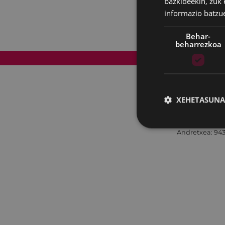
bazkideekin, zuk 
informazio batzu
Behar-
beharrezkoa
Web mapa
XEHETASUNA
Andretxea: 943