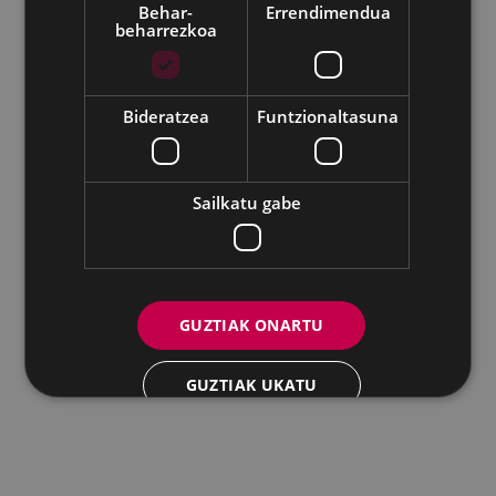
Behar-
Errendimendua
beharrezkoa
Udalaren sare sozial guztiak
Eibarko Andretxea - Isasi kalea, 11 | 20600 Eibar
Andretxea: 943 54 39 38
Berdintasuna: 943 70 84 40
Bideratzea
Funtzionaltasuna
andretxea@eibar.eus
/
berdintasuna@eibar.eus
IFZ: P2003100A | DIR3 L01200300
Sailkatu gabe
GUZTIAK ONARTU
GUZTIAK UKATU
XEHETASUNAK ERAKUTSI