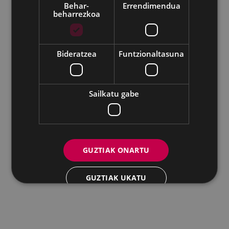
Behar-
Errendimendua
beharrezkoa
Udalaren sare sozial guztiak
Eibarko Andretxea - Isasi kalea, 11 | 20600 Eibar
Andretxea: 943 54 39 38
Berdintasuna: 943 70 84 40
Bideratzea
Funtzionaltasuna
andretxea@eibar.eus
/
berdintasuna@eibar.eus
IFZ: P2003100A | DIR3 L01200300
Sailkatu gabe
GUZTIAK ONARTU
GUZTIAK UKATU
XEHETASUNAK ERAKUTSI