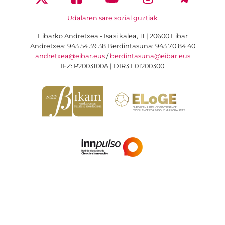
Udalaren sare sozial guztiak
Eibarko Andretxea - Isasi kalea, 11 | 20600 Eibar
Andretxea: 943 54 39 38
Berdintasuna: 943 70 84 40
andretxea@eibar.eus
/
berdintasuna@eibar.eus
IFZ: P2003100A | DIR3 L01200300