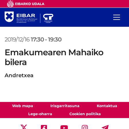
2019/12/16
17:30
-
19:30
Emakumearen Mahaiko
bilera
Andretxea
Web mapa
Irisgarritasuna
Kontaktua
Lege-oharra
Cookien politika