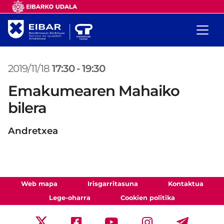
2019/11/18
17:30
-
19:30
Emakumearen Mahaiko
bilera
Andretxea
Web mapa
Irisgarritasuna
Kontaktua
Lege-oharra
Cookien politika