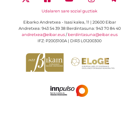
Udalaren sare sozial guztiak
Eibarko Andretxea - Isasi kalea, 11 | 20600 Eibar
Andretxea: 943 54 39 38
Berdintasuna: 943 70 84 40
andretxea@eibar.eus
/
berdintasuna@eibar.eus
IFZ: P2003100A | DIR3 L01200300