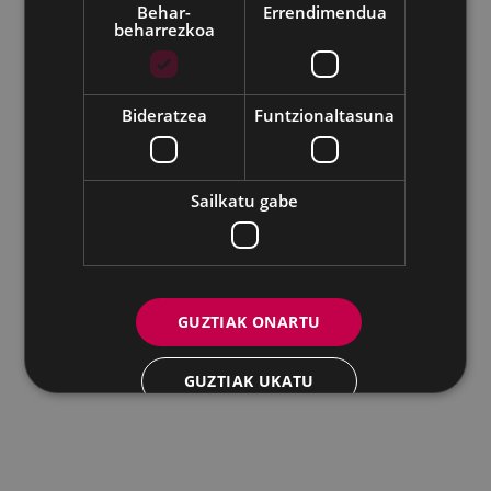
Udalaren sare sozial guztiak
Behar-
Errendimendua
beharrezkoa
Eibarko Andretxea - Isasi kalea, 11 | 20600 Eibar
Andretxea: 943 54 39 38
Berdintasuna: 943 70 84 40
andretxea@eibar.eus
/
berdintasuna@eibar.eus
IFZ: P2003100A | DIR3 L01200300
Bideratzea
Funtzionaltasuna
Sailkatu gabe
GUZTIAK ONARTU
GUZTIAK UKATU
XEHETASUNAK ERAKUTSI