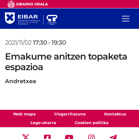
2021/11/02
17:30
-
19:30
Emakume anitzen topaketa
espazioa
Andretxea
Web mapa
Irisgarritasuna
Kontaktua
Lege-oharra
Cookien politika