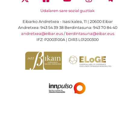
Udalaren sare sozial guztiak
Eibarko Andretxea - Isasi kalea, 11 | 20600 Eibar
Andretxea: 943 54 39 38
Berdintasuna: 943 70 84 40
andretxea@eibar.eus
/
berdintasuna@eibar.eus
IFZ: P2003100A | DIR3 L01200300