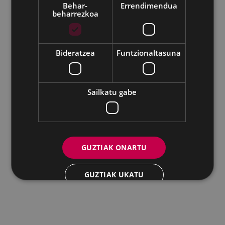
Behar-
Errendimendua
beharrezkoa
Udalaren sare sozial guztiak
Eibarko Andretxea - Isasi kalea, 11 | 20600 Eibar
Andretxea: 943 54 39 38
Berdintasuna: 943 70 84 40
Bideratzea
Funtzionaltasuna
andretxea@eibar.eus
/
berdintasuna@eibar.eus
IFZ: P2003100A | DIR3 L01200300
Sailkatu gabe
GUZTIAK ONARTU
GUZTIAK UKATU
XEHETASUNAK ERAKUTSI