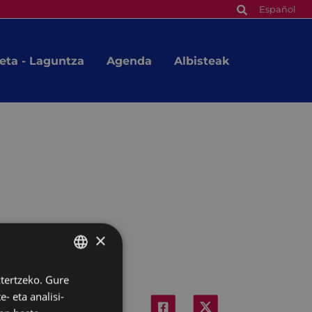
Español
eta - Laguntza
Agenda
Albisteak
×
ztertzeko. Gure
BASQUE
- eta analisi-
SPANISH