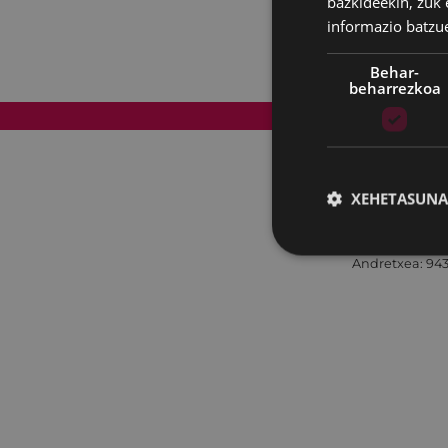
bazkideekin, zuk 
informazio batzu
Behar-
beharrezkoa
Web mapa
XEHETASUNA
Andretxea: 943