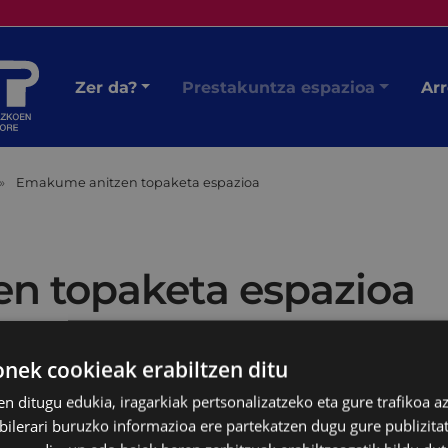
Zer da?
Prestakuntza espazioa
Arr
Emakume anitzen topaketa espazioa
n topaketa espazioa
ek cookieak erabiltzen ditu
en ditugu edukia, iragarkiak pertsonalizatzeko eta gure trafikoa a
lerari buruzko informazioa ere partekatzen dugu gure publizitate