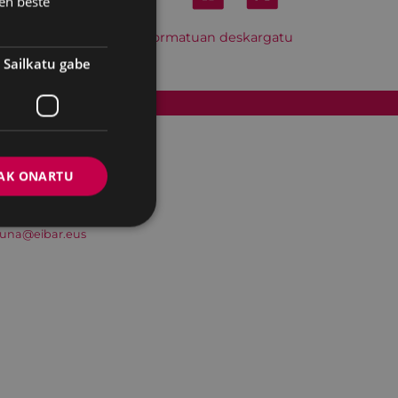
en beste
Hitzordu hau iCal formatuan deskargatu
Sailkatu gabe
Cookien politika
AK ONARTU
suna@eibar.eus