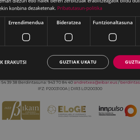
eman diezun edo haiek beren zerbitzuak erabiltzeagatik bildu dut
ekin konbina dezaketenak.
Pribatutasun-politika
Errendimendua
Bideratzea
Funtzionaltasuna
Irisgarritasuna
Kontaktua
Lege-oharra
K ERAKUTSI
GUZTIAK UKATU
GUZTI
Udalaren sare sozial guztiak
Eibarko Andretxea - Isasi kalea, 11 | 20600 Eibar
 54 39 38
Berdintasuna: 943 70 84 40
andretxea@eibar.eus
/
berdinta
IFZ: P2003100A | DIR3 L01200300