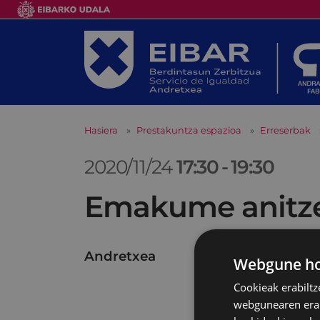
Hasiera
Prestakuntza espazioa
Erreserbak
2020/11/24
17:30
-
19:30
Emakume anitze
Andretxea
Webgune hon
Cookieak erabiltz
webgunearen erabi