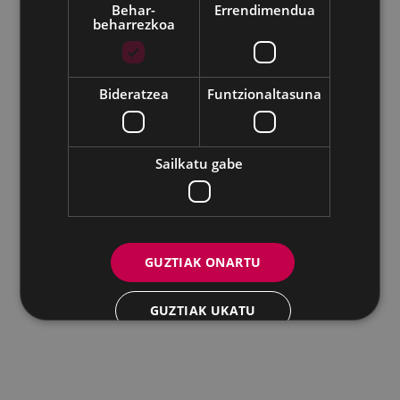
Behar-
Errendimendua
beharrezkoa
Udalaren sare sozial guztiak
Eibarko Andretxea - Isasi kalea, 11 | 20600 Eibar
Andretxea: 943 54 39 38
Berdintasuna: 943 70 84 40
Bideratzea
Funtzionaltasuna
andretxea@eibar.eus
/
berdintasuna@eibar.eus
IFZ: P2003100A | DIR3 L01200300
Sailkatu gabe
GUZTIAK ONARTU
GUZTIAK UKATU
XEHETASUNAK ERAKUTSI