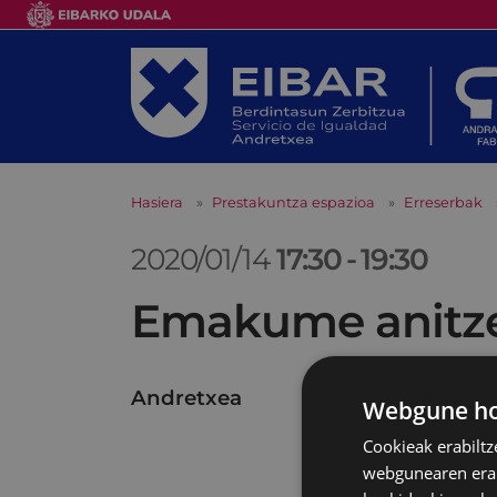
Hasiera
Prestakuntza espazioa
Erreserbak
2020/01/14
17:30
-
19:30
Emakume anitze
Andretxea
Webgune hon
Cookieak erabiltz
webgunearen erabi