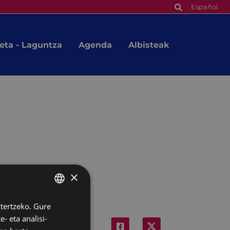
Español
eta - Laguntza
Agenda
Albisteak
×
ztertzeko. Gure
BASQUE
- eta analisi-
SPANISH