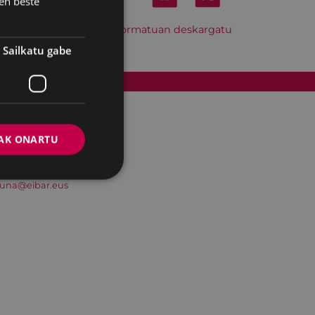
en beste
Hitzordu hau iCal formatuan deskargatu
Sailkatu gabe
Cookien politika
AK ONARTU
suna@eibar.eus