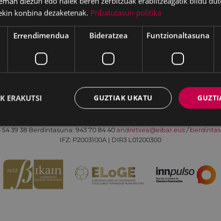
eman diezun edo haiek beren zerbitzuak erabiltzeagatik bildu dut
ekin konbina dezaketenak.
Pribatutasun-politika
Errendimendua
Bideratzea
Funtzionaltasuna
Irisgarritasuna
Kontaktua
Lege-oharra
K ERAKUTSI
GUZTIAK UKATU
GUZTI
Udalaren sare sozial guztiak
Eibarko Andretxea - Isasi kalea, 11 | 20600 Eibar
 54 39 38
Berdintasuna: 943 70 84 40
andretxea@eibar.eus
/
berdinta
IFZ: P2003100A | DIR3 L01200300