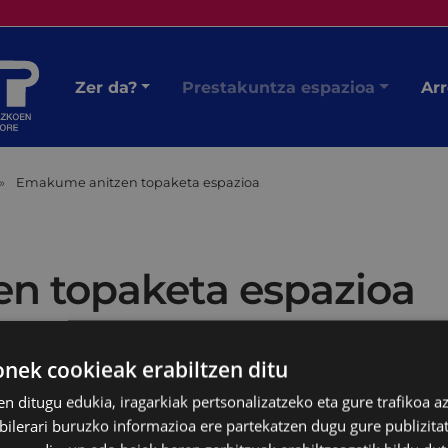
Zer da?
Prestakuntza espazioa
Arr
Emakume anitzen topaketa espazioa
n topaketa espazioa
ek cookieak erabiltzen ditu
en ditugu edukia, iragarkiak pertsonalizatzeko eta gure trafikoa a
lerari buruzko informazioa ere partekatzen dugu gure publizitate