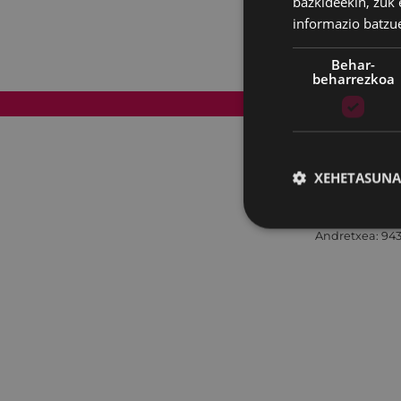
bazkideekin, zuk 
informazio batzu
Behar-
beharrezkoa
Web mapa
XEHETASUNA
Andretxea: 943