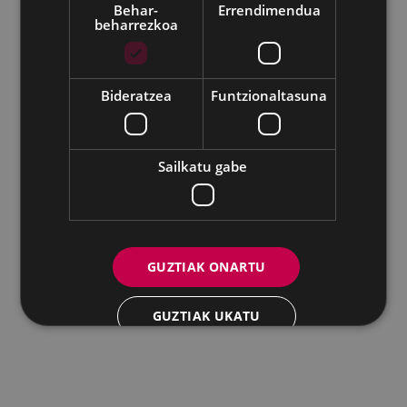
Behar-
Errendimendua
beharrezkoa
Udalaren sare sozial guztiak
Eibarko Andretxea - Isasi kalea, 11 | 20600 Eibar
Andretxea: 943 54 39 38
Berdintasuna: 943 70 84 40
Bideratzea
Funtzionaltasuna
andretxea@eibar.eus
/
berdintasuna@eibar.eus
IFZ: P2003100A | DIR3 L01200300
Sailkatu gabe
GUZTIAK ONARTU
GUZTIAK UKATU
XEHETASUNAK ERAKUTSI