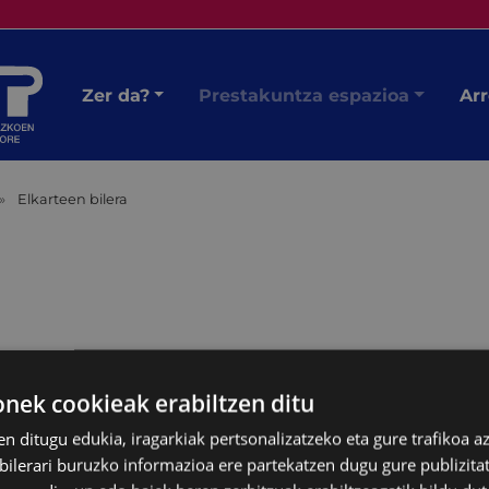
Zer da?
Prestakuntza espazioa
Arr
Elkarteen bilera
ek cookieak erabiltzen ditu
en ditugu edukia, iragarkiak pertsonalizatzeko eta gure trafikoa a
lerari buruzko informazioa ere partekatzen dugu gure publizitate