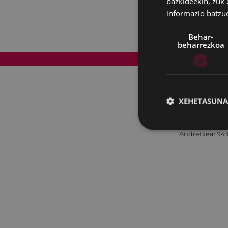
bazkideekin, zuk 
informazio batzu
Behar-
beharrezkoa
Web mapa
XEHETASUNA
Andretxea: 943