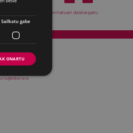
en beste
Hitzordu hau iCal formatuan deskargatu
Sailkatu gabe
Cookien politika
AK ONARTU
suna@eibar.eus