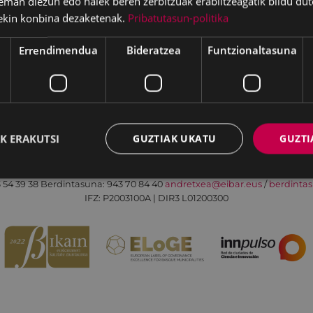
eman diezun edo haiek beren zerbitzuak erabiltzeagatik bildu dut
ekin konbina dezaketenak.
Pribatutasun-politika
Errendimendua
Bideratzea
Funtzionaltasuna
Irisgarritasuna
Kontaktua
Lege-oharra
K ERAKUTSI
GUZTIAK UKATU
GUZTI
Udalaren sare sozial guztiak
Eibarko Andretxea - Isasi kalea, 11 | 20600 Eibar
 54 39 38
Berdintasuna: 943 70 84 40
andretxea@eibar.eus
/
berdinta
IFZ: P2003100A | DIR3 L01200300