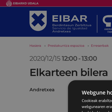
Hasiera
Prestakuntza espazioa
Erreserbak
2020/12/15
12:00
-
13:00
Elkarteen bilera
Andretxea
Webgune hon
Cookieak erabiltz
webgunearen erabi