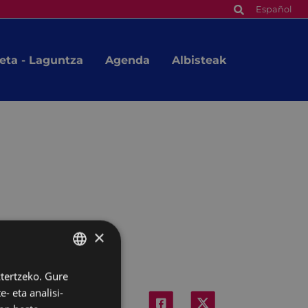
Español
eta - Laguntza
Agenda
Albisteak
×
ztertzeko. Gure
BASQUE
- eta analisi-
SPANISH