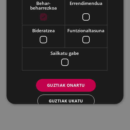
Behar-
Errendimendua
beharrezkoa
Udalaren sare sozial guztiak
Eibarko Andretxea - Isasi kalea, 11 | 20600 Eibar
Andretxea: 943 54 39 38
Berdintasuna: 943 70 84 40
Bideratzea
Funtzionaltasuna
andretxea@eibar.eus
/
berdintasuna@eibar.eus
IFZ: P2003100A | DIR3 L01200300
Sailkatu gabe
GUZTIAK ONARTU
GUZTIAK UKATU
XEHETASUNAK ERAKUTSI