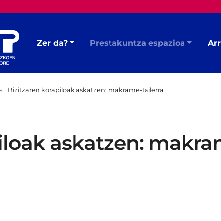
Zer da?
Prestakuntza espazioa
Arr
Bizitzaren korapiloak askatzen: makrame-tailerra
iloak askatzen: makram