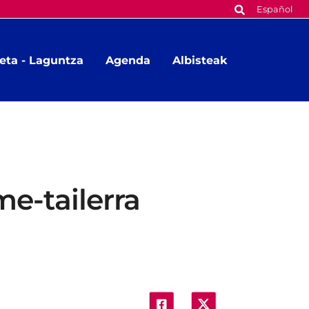
Español
eta - Laguntza
Agenda
Albisteak
e-tailerra