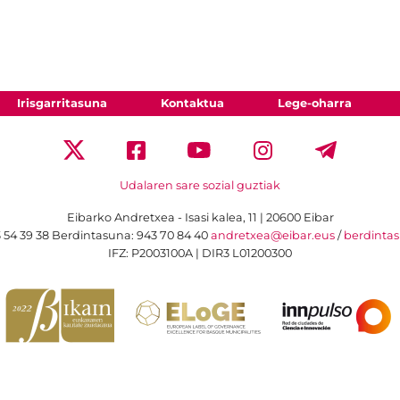
Irisgarritasuna
Kontaktua
Lege-oharra
Udalaren sare sozial guztiak
Eibarko Andretxea - Isasi kalea, 11 | 20600 Eibar
 54 39 38
Berdintasuna: 943 70 84 40
andretxea@eibar.eus
/
berdinta
IFZ: P2003100A | DIR3 L01200300