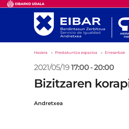
Hasiera
Prestakuntza espazioa
Erreserbak
2021/05/19
17:00
-
20:00
Bizitzaren korap
Andretxea