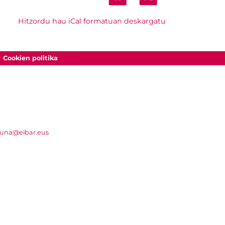
Hitzordu hau iCal formatuan deskargatu
Cookien politika
suna@eibar.eus