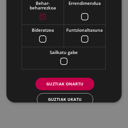
Udalaren sare sozial guztiak
Behar-
Errendimendua
beharrezkoa
Eibarko Andretxea - Isasi kalea, 11 | 20600 Eibar
Andretxea: 943 54 39 38
Berdintasuna: 943 70 84 40
andretxea@eibar.eus
/
berdintasuna@eibar.eus
IFZ: P2003100A | DIR3 L01200300
Bideratzea
Funtzionaltasuna
Sailkatu gabe
GUZTIAK ONARTU
GUZTIAK UKATU
XEHETASUNAK ERAKUTSI