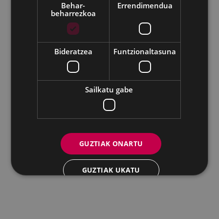
Behar-
Errendimendua
beharrezkoa
Udalaren sare sozial guztiak
Eibarko Andretxea - Isasi kalea, 11 | 20600 Eibar
Andretxea: 943 54 39 38
Berdintasuna: 943 70 84 40
Bideratzea
Funtzionaltasuna
andretxea@eibar.eus
/
berdintasuna@eibar.eus
IFZ: P2003100A | DIR3 L01200300
Sailkatu gabe
GUZTIAK ONARTU
GUZTIAK UKATU
XEHETASUNAK ERAKUTSI