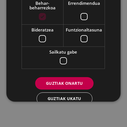
Behar-
Errendimendua
beharrezkoa
Udalaren sare sozial guztiak
Bideratzea
Funtzionaltasuna
Eibarko Andretxea - Isasi kalea, 11 | 20600 Eibar
Andretxea: 943 54 39 38
Berdintasuna: 943 70 84 40
andretxea@eibar.eus
/
berdintasuna@eibar.eus
IFZ: P2003100A | DIR3 L01200300
Sailkatu gabe
GUZTIAK ONARTU
GUZTIAK UKATU
XEHETASUNAK ERAKUTSI