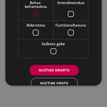
Behar-
Errendimendua
beharrezkoa
Udalaren sare sozial guztiak
Eibarko Andretxea - Isasi kalea, 11 | 20600 Eibar
Andretxea: 943 54 39 38
Berdintasuna: 943 70 84 40
Bideratzea
Funtzionaltasuna
andretxea@eibar.eus
/
berdintasuna@eibar.eus
IFZ: P2003100A | DIR3 L01200300
Sailkatu gabe
GUZTIAK ONARTU
GUZTIAK UKATU
XEHETASUNAK ERAKUTSI