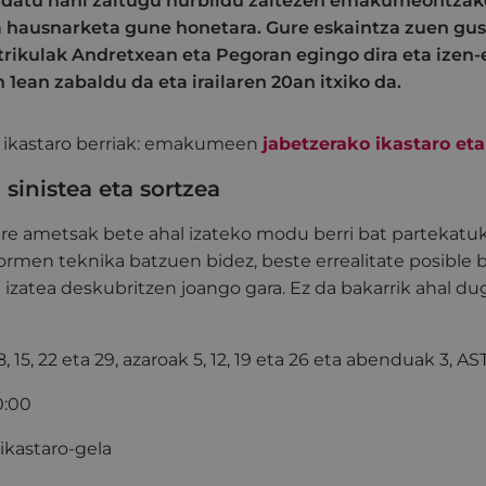
bidatu nahi zaitugu hurbildu zaitezen emakumeontzak
 hausnarketa gune honetara. Gure eskaintza zuen gus
trikulak Andretxean eta Pegoran egingo dira eta izen
 1ean zabaldu da eta irailaren 20an itxiko da.
 ikastaro berriak: emakumeen
jabetzerako ikastaro eta
 sinistea eta sortzea
ure ametsak bete ahal izateko modu berri bat partekatu
ormen teknika batzuen bidez, beste errealitate posible
 izatea deskubritzen joango gara. Ez da bakarrik ahal du
 8, 15, 22 eta 29, azaroak 5, 12, 19 eta 26 eta abenduak 3,
0:00
ikastaro-gela