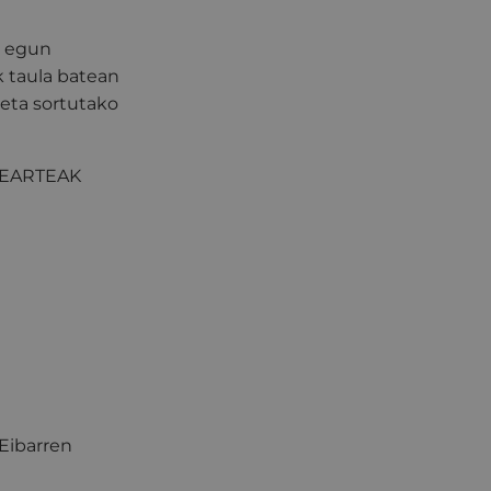
r egun
k taula batean
 eta sortutako
ASTEARTEAK
Eibarren