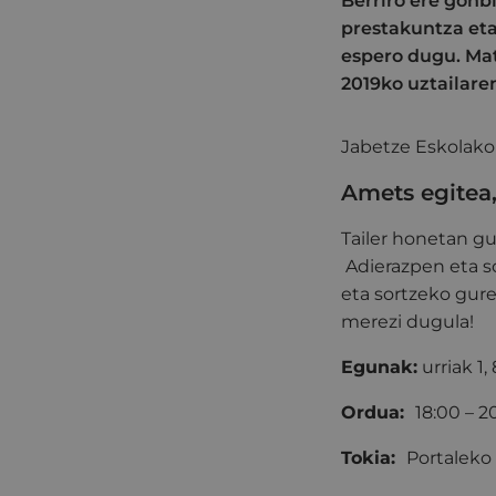
Berriro ere gon
prestakuntza eta
espero dugu. Ma
2019ko uztailaren
Jabetze Eskolako
Amets egitea,
Tailer honetan g
Adierazpen eta s
eta sortzeko gure
merezi dugula!
Egunak:
urriak 1,
Ordua:
18:00 – 2
Tokia:
Portaleko 