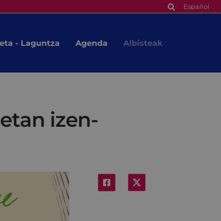
Español
eta - Laguntza
Agenda
Albisteak
etan izen-