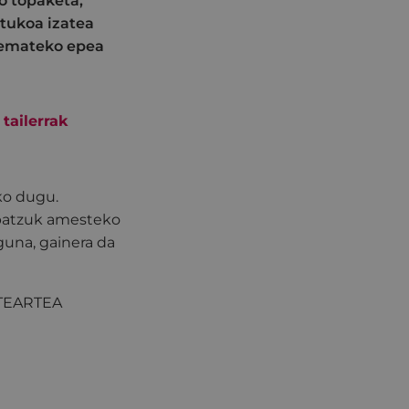
o topaketa,
tukoa izatea
-emateko epea
 tailerrak
ko dugu.
 batzuk amesteko
guna, gainera da
 ASTEARTEA