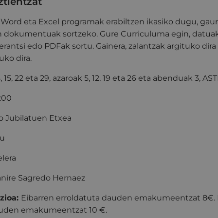
tientzat
 Word eta Excel programak erabiltzen ikasiko dugu, gau
ren dokumentuak sortzeko. Gure Curriculuma egin, datua
 erantsi edo PDFak sortu. Gainera, zalantzak argituko dira
ko dira.
 8, 15, 22 eta 29, azaroak 5, 12, 19 eta 26 eta abenduak 3, 
9:00
 Jubilatuen Etxea
du
elera
anire Sagredo Hernaez
zioa:
Eibarren erroldatuta dauden emakumeentzat 8€. 
dauden emakumeentzat 10 €.