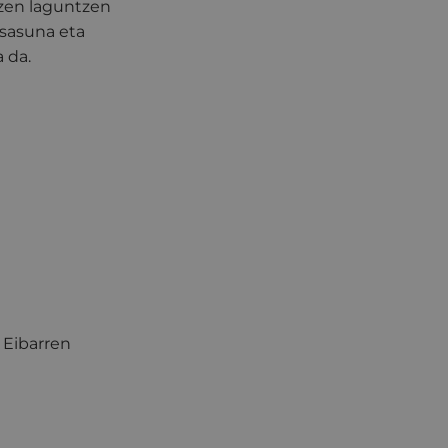
tzen laguntzen
osasuna eta
 da.
 Eibarren