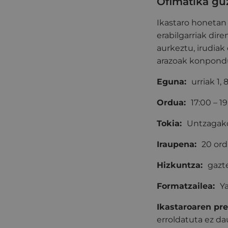
Ofimatika guz
Ikastaro honetan
erabilgarriak di
aurkeztu, irudiak
arazoak konpondu
Eguna:
urriak 1,
Ordua:
17:00 – 1
Tokia:
Untzagako
Iraupena:
20 or
Hizkuntza:
gazt
Formatzailea:
Y
Ikastaroaren pre
erroldatuta ez 