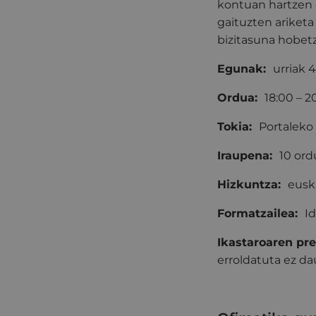
kontuan hartzen 
gaituzten ariketa
bizitasuna hobetz
Egunak:
urriak 4
Ordua:
18:00 – 2
Tokia:
Portal
Iraupena:
10 ord
Hizkuntza:
eusk
Formatzailea:
I
Ikastaroaren pre
erroldatuta ez 