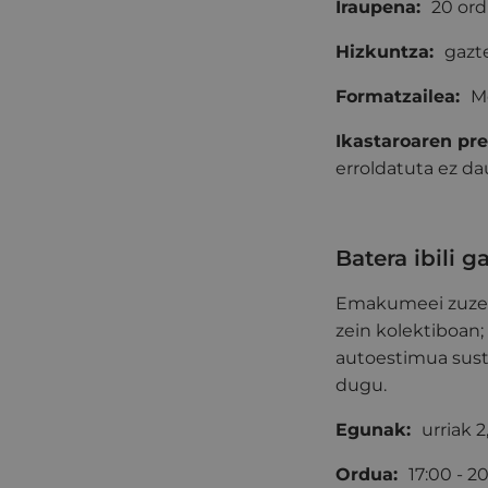
Iraupena:
20 or
Hizkuntza:
gazt
Formatzailea:
M
Ikastaroaren pre
erroldatuta ez 
Batera ibili g
Emakumeei zuzend
zein kolektiboan
autoestimua susta
dugu.
Egunak:
urriak 
Ordua:
17:00 - 2