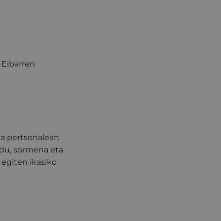
 Eibarren
a pertsonalean
ndu, sormena eta
 egiten ikasiko