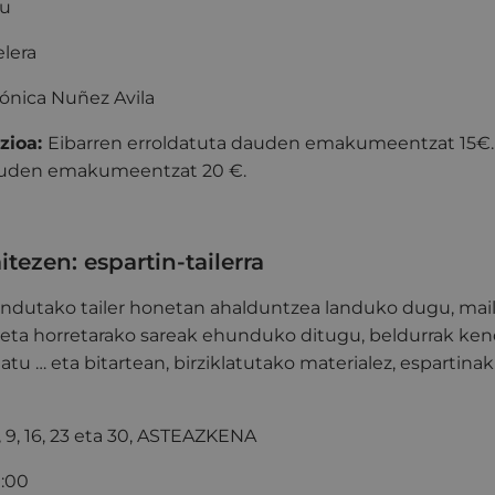
du
elera
ónica Nuñez Avila
zioa:
Eibarren erroldatuta dauden emakumeentzat 15€.
dauden emakumeentzat 20 €.
aitezen: espartin-tailerra
utako tailer honetan ahalduntzea landuko dugu, mail
; eta horretarako sareak ehunduko ditugu, beldurrak ke
tu … eta bitartean, birziklatutako materialez, espartinak
2, 9, 16, 23 eta 30, ASTEAZKENA
0:00