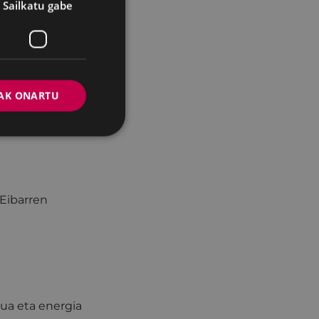
Sailkatu gabe
11, ASTEAZKENA
AK ONARTU
Eibarren
rua eta energia