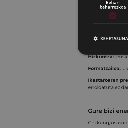
Behar-
beharrezkoa
Egunak:
urriak 2
Ordua:
18:00-20
Tokia:
Portaleko 
XEHETASUNA
Iraupena:
20 or
Hizkuntza:
eusk
Formatzailea:
J
Ikastaroaren pre
erroldatuta ez 
Gure bizi en
Chi kung, osasuna