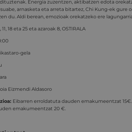
dituztenak. Energia zuzentzen, aktibatzen edota oreka
 suabe, arnasketa eta arreta bitartez, Chi Kung-ek gure 
en du. Aldi berean, emozioak orekatzeko ere lagungarria
, 11, 18 eta 25 eta azaroak 8, OSTIRALA
0:00
eko ikastaro-gela
u
ara
doia Eizmendi Aldasoro
zioa:
Eibarren erroldatuta dauden emakumeentzat 15€.
dauden emakumeentzat 20 €.