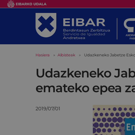
Hasiera
Albisteak
Udazkeneko Jabetze Eskol
Udazkeneko Jabe
emateko epea za
2019/07/01