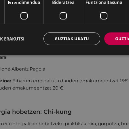
Errendimendua
Bideratzea
Funtzionaltasuna
, 9, 16, 23 eta 30, azaroak 6, 13, 20 eta 27 eta abenduak 
:00
ikastaro-gela
K ERAKUTSI
GUZTIAK UKATU
GUZTI
du
ara
aione Albeniz Pagola
zioa:
Eibarren erroldatuta dauden emakumeentzat 15€.
dauden emakumeentzat 20 €.
ergia hobetzen: Chi-kung
 era integralean hobetzeko praktikak dira, gorputza, bu