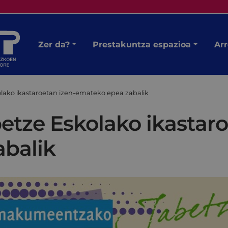
Zer da?
Prestakuntza espazioa
Arr
ako ikastaroetan izen-emateko epea zabalik
tze Eskolako ikastaro
balik