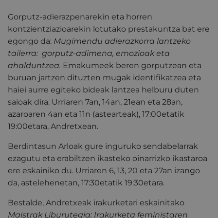
Gorputz-adierazpenarekin eta horren
kontzientziazioarekin lotutako prestakuntza bat ere
egongo da:
Mugimendu adierazkorra lantzeko
tailerra: gorputz-adimena, emozioak eta
ahalduntzea.
Emakumeek beren gorputzean eta
buruan jartzen dituzten mugak identifikatzea eta
haiei aurre egiteko bideak lantzea helburu duten
saioak dira. Urriaren 7an, 14an, 21ean eta 28an,
azaroaren 4an eta 11n (astearteak), 17:00etatik
19:00etara, Andretxean.
Berdintasun Arloak gure inguruko sendabelarrak
ezagutu eta erabiltzen ikasteko oinarrizko ikastaroa
ere eskainiko du. Urriaren 6, 13, 20 eta 27an izango
da, astelehenetan, 17:30etatik 19:30etara.
Bestalde, Andretxeak irakurketari eskainitako
Maistrak Liburutegia: Irakurketa feministaren