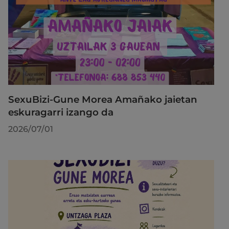
SexuBizi-Gune Morea Amañako jaietan
eskuragarri izango da
2026/07/01