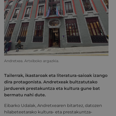
Andretxea. Artxiboko argazkia.
Tailerrak, ikastaroak eta literatura-saioak izango
dira protagonista. Andretxeak bultzatutako
jarduerek prestakuntza eta kultura gune bat
bermatu nahi dute.
Eibarko Udalak, Andretxearen bitartez, datozen
hilabeteetarako kultura- eta prestakuntza-