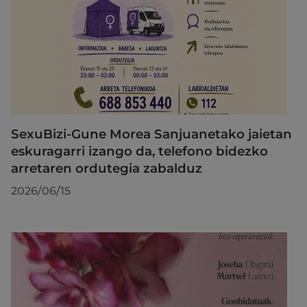
SexuBizi-Gune Morea Sanjuanetako jaietan
eskuragarri izango da, telefono bidezko
arretaren ordutegia zabalduz
2026/06/15