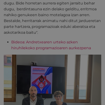
dugu. Bide horretan aurrera egiten jarraitu behar
dugu, berdintasuna ezin delako gelditu, erritmoa
nahiko genukeen baino motelagoa izan arren.
Bestalde, herritarrak animatu nahi ditut jardueretan
parte hartzera, programazioak eduki aberatsa eta
askotarikoa baitu".
Bideoa: Andretxearen urteko azken
hiruhilekoko programazioaren aurkezpena