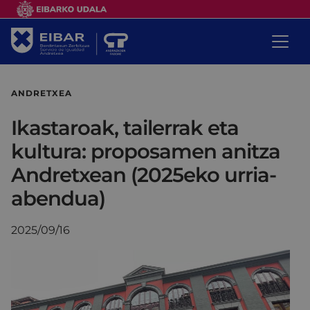
ANDRETXEA
Ikastaroak, tailerrak eta
kultura: proposamen anitza
Andretxean (2025eko urria-
abendua)
2025/09/16