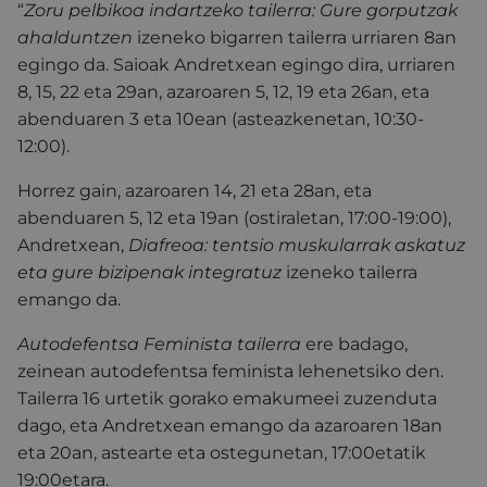
“
Zoru pelbikoa indartzeko tailerra:
Gure gorputzak
ahalduntzen
izeneko bigarren tailerra urriaren 8an
egingo da. Saioak Andretxean egingo dira, urriaren
8, 15, 22 eta 29an, azaroaren 5, 12, 19 eta 26an, eta
abenduaren 3 eta 10ean (asteazkenetan, 10:30-
12:00).
Horrez gain, azaroaren 14, 21 eta 28an, eta
abenduaren 5, 12 eta 19an (ostiraletan, 17:00-19:00),
Andretxean,
Diafreoa: tentsio muskularrak askatuz
eta gure bizipenak integratuz
izeneko tailerra
emango da.
Autodefentsa Feminista tailerra
ere badago,
zeinean autodefentsa feminista lehenetsiko den.
Tailerra 16 urtetik gorako emakumeei zuzenduta
dago, eta Andretxean emango da azaroaren 18an
eta 20an, astearte eta ostegunetan, 17:00etatik
19:00etara.