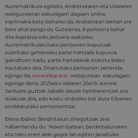
Aurrematrikula egiteko, Andretxearen eta Udalaren
webguneetan eskuragarri dagoen online
inprimakia bete beharko da. Andretxean bertan ere
bete ahal izango da. Gutxienez, 8 pertsona behar
dira ikastaroa edo jarduera osatzeko.
Aurrematrikulatutako pertsonen kopuruak
ezarritako gehieneko parte-hartzaile kopurua
gainditzen badu, parte-hartzaileak zozketa bidez
hautatuko dira. Onartutako pertsonen zerrenda
egingo da,
www.eibar.eus
webgunean eskuragarri
egongo dena, 2025eko irailaren 25etik aurrera.
Jarduera guztiak zabalik daude herritarrentzat eta
doakoak dira, edo kostu sinboliko bat dute Eibarren
erroldatutako pertsonentzat.
Elena Ibáñez Berdintasun zinegotziak zera
nabarmendu du: "Azken batean, berdintasunaren
eta tratu onen alde gogor lan egiten jarraituko