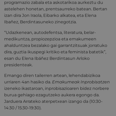
programazio zabala eta askotarikoa aurkeztu du
astelehen honetan, prentsaurreko batean. Bertan
izan dira Jon Iraola, Eibarko alkatea, eta Elena
Ibañez, Berdintasuneko zinegotzia.
“Udazkenean, autodefentsa, literatura, belar-
medikuntza, propiozepzioa eta emakumeen
ahalduntzea bezalako gai garrantzitsuak jorratuko
dira, guztia ikuspegi kritiko eta feminista batetik”,
esan du Elena Ibáñez Berdintasun Arloko
presidenteak.
Emango diren tailerren artean, lehendabizikoa
urriaren 4an hasiko da.
Emakumeak Inprobisatzen
izeneko ikastaroan, inprobisazioaren bidez norbere
burua gehiago ezagutzeko aukera egongo da.
Jarduera Arrateko aterpetxean izango da (10:30-
14:30 / 15:30-19:30).