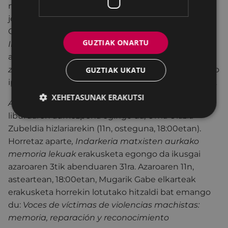
matxistari nola aurre egin eta haren aurrean nola
jokatu jakiteko (13an, osteguna, 18:00etan).
Gogoratu, azaroaren 25a E
makumeen Aurkako
GUZTIAK ONARTU
Indarkeriaren Nazioarteko Eguna
dela. Hilabetea
amaitzeko,
helduentzako hariak, jostorratzak eta
zauriak
ipuinak izango dira, Mireia Delgado Exposito
GUZTIAK UKATU
ipuin- kontalariarekin (26an, asteazkena, 18:00etan).
XEHETASUNAK ERAKUTSI
Abenduan, Euskal Herriko Greba Feministak
liburuaren aurkezpena egingo da, Uma Ulazia
Zubeldia hizlariarekin (11n, osteguna, 18:00etan).
Horretaz aparte
, Indarkeria matxisten aurkako
memoria lekuak
erakusketa egongo da ikusgai
azaroaren 3tik abenduaren 31ra. Azaroaren 11n,
asteartean, 18:00etan, Mugarik Gabe elkarteak
erakusketa horrekin lotutako hitzaldi bat emango
du:
Voces de víctimas de violencias machistas:
memoria, reparación y reconocimiento