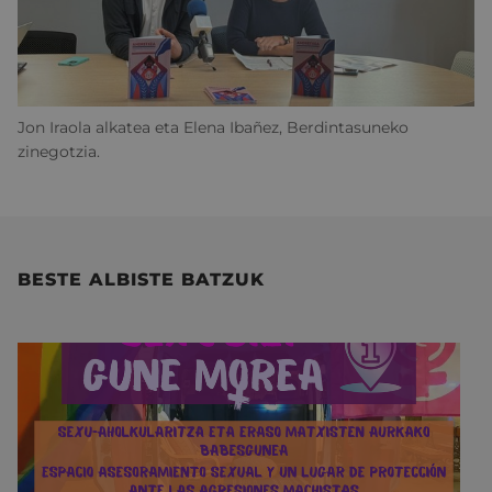
Jon Iraola alkatea eta Elena Ibañez, Berdintasuneko
zinegotzia.
BESTE ALBISTE BATZUK