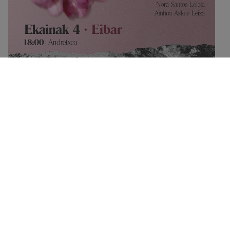
Andretxean izango dugun XERKA izeneko
hitzaldiak Eibarko bi gonbidatu izango ditu
2026/05/28