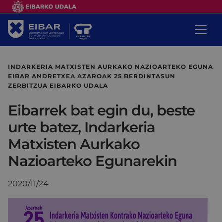
INDARKERIA MATXISTEN AURKAKO NAZIOARTEKO EGUNA
EIBAR ANDRETXEA AZAROAK 25 BERDINTASUN
ZERBITZUA EIBARKO UDALA
Eibarrek bat egin du, beste
urte batez, Indarkeria
Matxisten Aurkako
Nazioarteko Egunarekin
2020/11/24