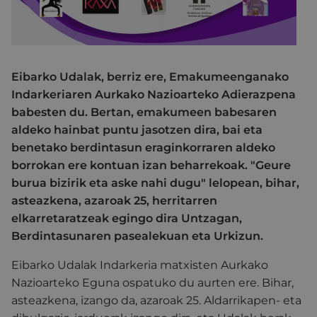
Eibarko Udalak, berriz ere, Emakumeenganako
Indarkeriaren Aurkako Nazioarteko Adierazpena
babesten du. Bertan, emakumeen babesaren
aldeko hainbat puntu jasotzen dira, bai eta
benetako berdintasun eraginkorraren aldeko
borrokan ere kontuan izan beharrekoak. "Geure
burua bizirik eta aske nahi dugu" lelopean, bihar,
asteazkena, azaroak 25, herritarren
elkarretaratzeak egingo dira Untzagan,
Berdintasunaren pasealekuan eta Urkizun.
Eibarko Udalak Indarkeria matxisten Aurkako
Nazioarteko Eguna ospatuko du aurten ere. Bihar,
asteazkena, izango da, azaroak 25. Aldarrikapen- eta