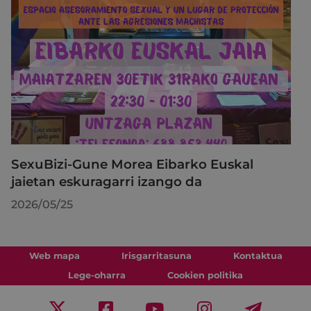
SexuBizi-Gune Morea Eibarko Euskal
jaietan eskuragarri izango da
2026/05/25
Web mapa
Irisgarritasuna
Kontaktua
Lege-oharra
Cookien politika