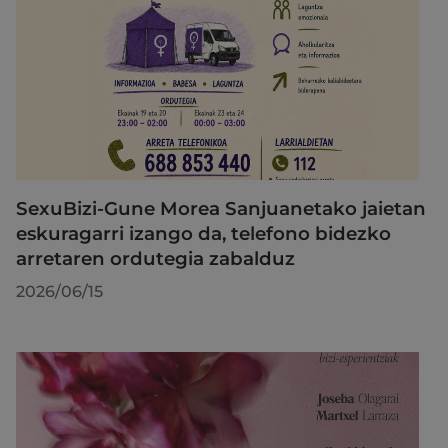
SexuBizi-Gune Morea Sanjuanetako jaietan
eskuragarri izango da, telefono bidezko
arretaren ordutegia zabalduz
2026/06/15