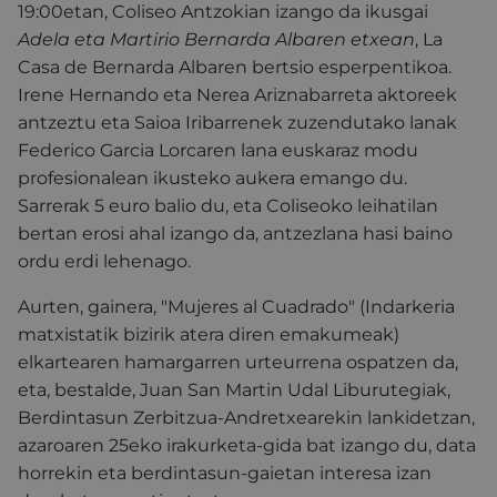
19:00etan, Coliseo Antzokian izango da ikusgai
Adela eta Martirio Bernarda Albaren etxean
, La
Casa de Bernarda Albaren bertsio esperpentikoa.
Irene Hernando eta Nerea Ariznabarreta aktoreek
antzeztu eta Saioa Iribarrenek zuzendutako lanak
Federico Garcia Lorcaren lana euskaraz modu
profesionalean ikusteko aukera emango du.
Sarrerak 5 euro balio du, eta Coliseoko leihatilan
bertan erosi ahal izango da, antzezlana hasi baino
ordu erdi lehenago.
Aurten, gainera, "Mujeres al Cuadrado" (Indarkeria
matxistatik bizirik atera diren emakumeak)
elkartearen hamargarren urteurrena ospatzen da,
eta, bestalde, Juan San Martin Udal Liburutegiak,
Berdintasun Zerbitzua-Andretxearekin lankidetzan,
azaroaren 25eko irakurketa-gida bat izango du, data
horrekin eta berdintasun-gaietan interesa izan