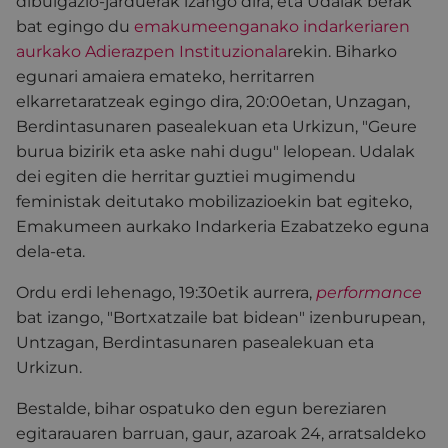
dibulgazio-jarduerak izango dira, eta Udalak berak
bat egingo du
emakumeenganako indarkeriaren
aurkako Adierazpen Instituzionala
rekin. Biharko
egunari amaiera emateko, herritarren
elkarretaratzeak egingo dira, 20:00etan, Unzagan,
Berdintasunaren pasealekuan eta Urkizun, "Geure
burua bizirik eta aske nahi dugu" lelopean. Udalak
dei egiten die herritar guztiei mugimendu
feministak deitutako mobilizazioekin bat egiteko,
Emakumeen aurkako Indarkeria Ezabatzeko eguna
dela-eta.
Ordu erdi lehenago, 19:30etik aurrera,
performance
bat izango, "Bortxatzaile bat bidean" izenburupean,
Untzagan, Berdintasunaren pasealekuan eta
Urkizun.
Bestalde, bihar ospatuko den egun bereziaren
egitarauaren barruan, gaur, azaroak 24, arratsaldeko