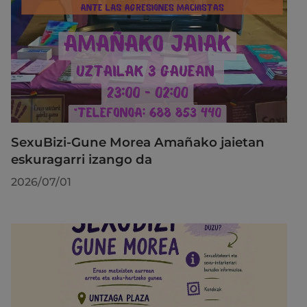
SexuBizi-Gune Morea Amañako jaietan
eskuragarri izango da
2026/07/01