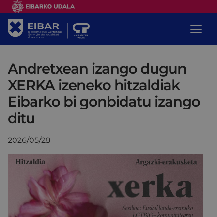
Andretxean izango dugun
XERKA izeneko hitzaldiak
Eibarko bi gonbidatu izango
ditu
2026/05/28