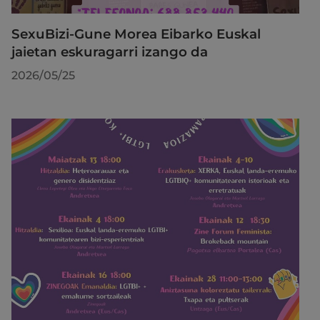
SexuBizi-Gune Morea Eibarko Euskal
jaietan eskuragarri izango da
2026/05/25