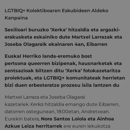
LGTBIQ+ Kolektiboaren Eskubideen Aldeko
Kanpaina
Sexilioari buruzko ‘Xerka’ hitzaldia eta argazki-
erakusketa eskainiko dute Martxel Larrazak eta
Joseba Olagaraik ekainaren 4an, Eibarren
Euskal Herriko landa-eremuko bost
pertsona
queer
ren bizipenak, hausnarketak eta
sentsazioak biltzen ditu ‘Xerka’ fotokazetaritza
proiektuak, eta LGTBIQ+ komunitateak herrietan
bizi duen erbesteratze prozesu isila lantzen du
Martxel Larraza eta Joseba Olagarai
kazetariek
Xerka
hitzaldia emango dute Eibarren,
datorren ostegunean, 18:00etan, Andretxean.
Eurekin batera,
Nora Santos Loiola eta Ainhoa
Azkue Leiza herritarrek
ere euren lekukotza