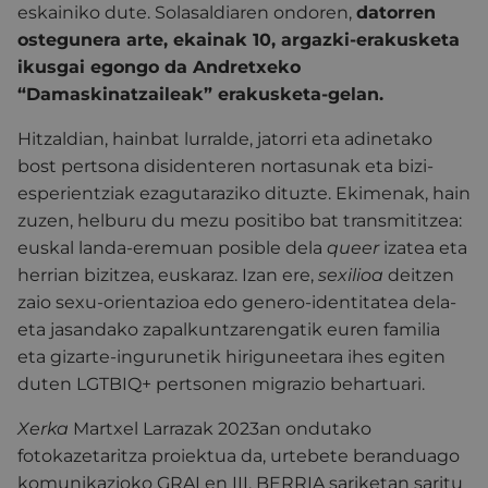
eskainiko dute. Solasaldiaren ondoren,
datorren
ostegunera arte, ekainak 10, argazki-erakusketa
ikusgai egongo da Andretxeko
“Damaskinatzaileak” erakusketa-gelan.
Hitzaldian, hainbat lurralde, jatorri eta adinetako
bost pertsona disidenteren nortasunak eta bizi-
esperientziak ezagutaraziko dituzte. Ekimenak, hain
zuzen, helburu du mezu positibo bat transmititzea:
euskal landa-eremuan posible dela
queer
izatea eta
herrian bizitzea, euskaraz. Izan ere,
sexilioa
deitzen
zaio sexu-orientazioa edo genero-identitatea dela-
eta jasandako zapalkuntzarengatik euren familia
eta gizarte-ingurunetik hiriguneetara ihes egiten
duten LGTBIQ+ pertsonen migrazio behartuari.
Xerka
Martxel Larrazak 2023an ondutako
fotokazetaritza proiektua da, urtebete beranduago
komunikazioko GRALen III. BERRIA sariketan saritu