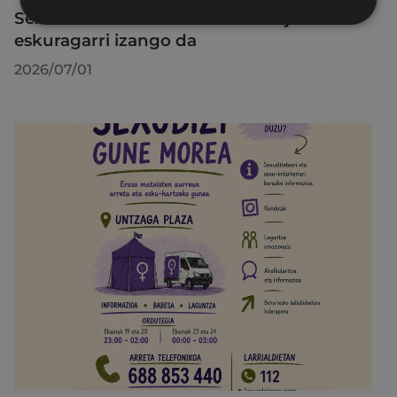
SexuBizi-Gune Morea Amañako jaietan
eskuragarri izango da
2026/07/01