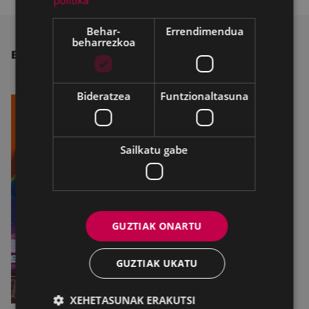
Behar-
Errendimendua
beharrezkoa
BESTE ALBISTE BATZUK
Bideratzea
Funtzionaltasuna
Sailkatu gabe
GUZTIAK ONARTU
GUZTIAK UKATU
XEHETASUNAK ERAKUTSI