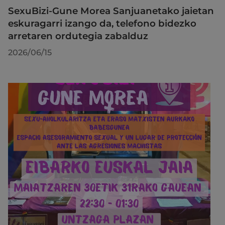
SexuBizi-Gune Morea Sanjuanetako jaietan
eskuragarri izango da, telefono bidezko
arretaren ordutegia zabalduz
2026/06/15