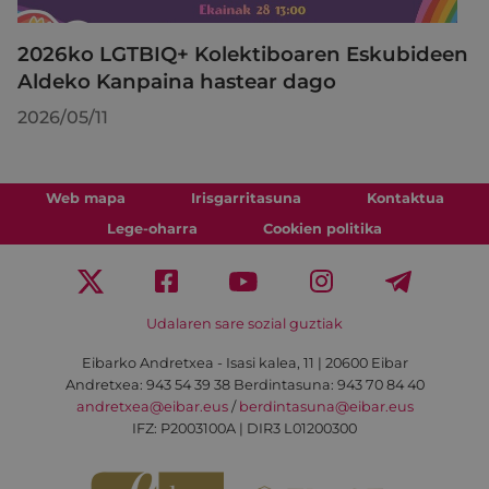
2026ko LGTBIQ+ Kolektiboaren Eskubideen
Aldeko Kanpaina hastear dago
2026/05/11
Web mapa
Irisgarritasuna
Kontaktua
Lege-oharra
Cookien politika
Udalaren sare sozial guztiak
Eibarko Andretxea - Isasi kalea, 11 | 20600 Eibar
Andretxea: 943 54 39 38
Berdintasuna: 943 70 84 40
andretxea@eibar.eus
/
berdintasuna@eibar.eus
IFZ: P2003100A | DIR3 L01200300