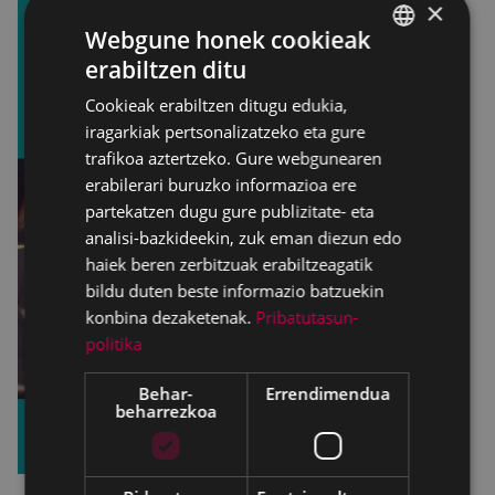
×
Webgune honek cookieak
erabiltzen ditu
BASQUE
Cookieak erabiltzen ditugu edukia,
SPANISH
iragarkiak pertsonalizatzeko eta gure
trafikoa aztertzeko. Gure webgunearen
erabilerari buruzko informazioa ere
partekatzen dugu gure publizitate- eta
analisi-bazkideekin, zuk eman diezun edo
haiek beren zerbitzuak erabiltzeagatik
bildu duten beste informazio batzuekin
konbina dezaketenak.
Pribatutasun-
politika
Behar-
Errendimendua
beharrezkoa