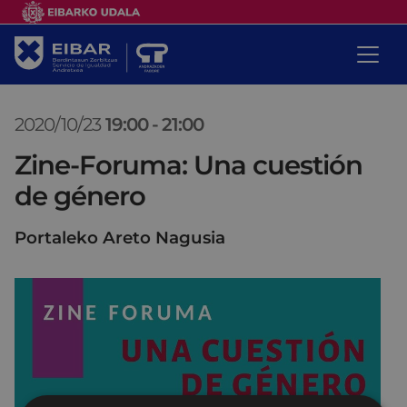
2020/10/23
19:00
-
21:00
Zine-Foruma: Una cuestión
de género
Portaleko Areto Nagusia