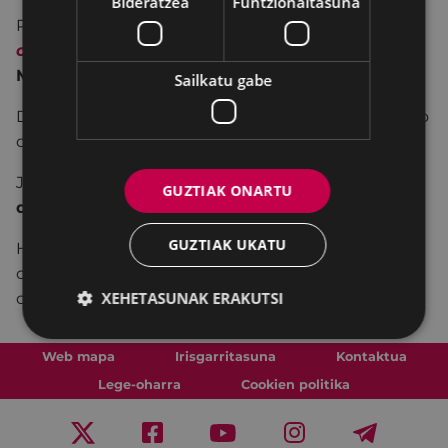
Bideratzea
Funtzionaltasuna
Pagatxa elkarteak urriko Zine-Forumerako
Una
cuestión de género
filma aukeratu du. Zuzendaria
Mimi Leder
da.
Sailkatu gabe
Dinamizatzailea
Izaskun Rodriguez Elkoro
k izango
da.
Jardueran,
30 pertsonek besterik ezin izango
GUZTIAK ONARTU
dute
parte hartu.
GUZTIAK UKATU
Hori dela eta, parte hartzeko lehentasuna, pelikula
ondorengo solasaldira gelditzen direnak izango
XEHETASUNAK ERAKUTSI
dute.
Web mapa
Irisgarritasuna
Kontaktua
Lege-oharra
Cookien politika