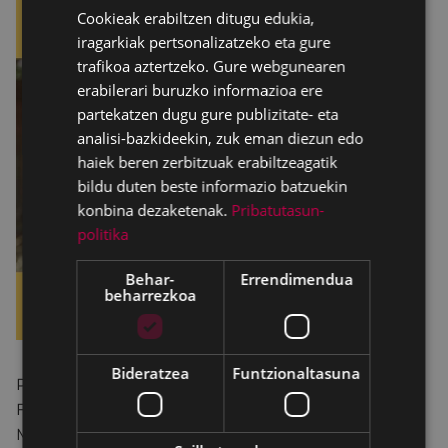
Cookieak erabiltzen ditugu edukia,
SPANISH
iragarkiak pertsonalizatzeko eta gure
trafikoa aztertzeko. Gure webgunearen
erabilerari buruzko informazioa ere
partekatzen dugu gure publizitate- eta
analisi-bazkideekin, zuk eman diezun edo
haiek beren zerbitzuak erabiltzeagatik
bildu duten beste informazio batzuekin
konbina dezaketenak.
Pribatutasun-
politika
Behar-
Errendimendua
beharrezkoa
Bideratzea
Funtzionaltasuna
Pagatxa emakumeen elkarteak martxoko Zine
Forum saiora gonbidatzen gaitu, Jocelyn Denise
Moorhouse zuzendariaren
La Modista
filmarekin.