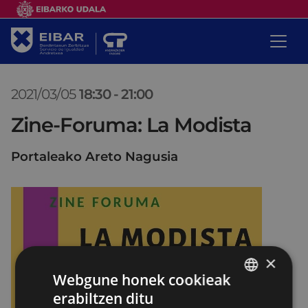
2021/03/05
18:30
-
21:00
Zine-Foruma: La Modista
Portaleako Areto Nagusia
×
Webgune honek cookieak
erabiltzen ditu
BASQUE