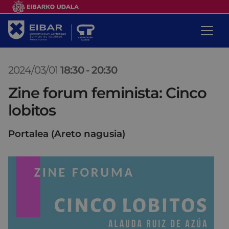
2024/03/01
18:30
-
20:30
Zine forum feminista: Cinco
lobitos
Portalea (Areto nagusia)