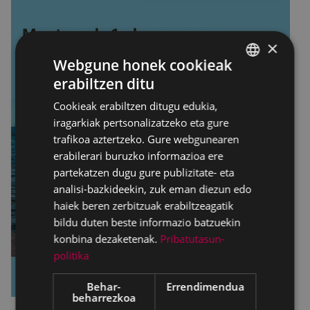
×
Webgune honek cookieak
erabiltzen ditu
BASQUE
Cookieak erabiltzen ditugu edukia,
SPANISH
iragarkiak pertsonalizatzeko eta gure
trafikoa aztertzeko. Gure webgunearen
erabilerari buruzko informazioa ere
partekatzen dugu gure publizitate- eta
analisi-bazkideekin, zuk eman diezun edo
haiek beren zerbitzuak erabiltzeagatik
bildu duten beste informazio batzuekin
konbina dezaketenak.
Pribatutasun-
politika
Behar-
Errendimendua
beharrezkoa