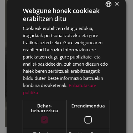
×
Webgune honek cookieak
erabiltzen ditu
BASQUE
Cookieak erabiltzen ditugu edukia,
SPANISH
iragarkiak pertsonalizatzeko eta gure
trafikoa aztertzeko. Gure webgunearen
erabilerari buruzko informazioa ere
partekatzen dugu gure publizitate- eta
analisi-bazkideekin, zuk eman diezun edo
haiek beren zerbitzuak erabiltzeagatik
bildu duten beste informazio batzuekin
konbina dezaketenak.
Pribatutasun-
politika
Behar-
Errendimendua
beharrezkoa