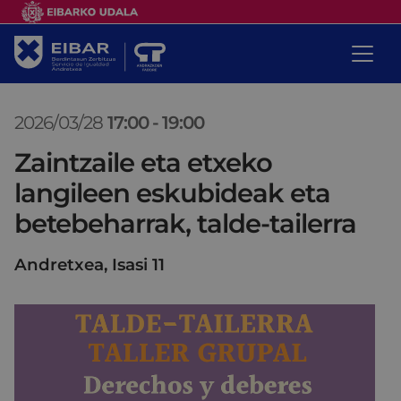
2026/03/28
17:00
-
19:00
Zaintzaile eta etxeko
langileen eskubideak eta
betebeharrak, talde-tailerra
Andretxea, Isasi 11