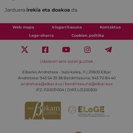
Jarduera
irekia eta doakoa
da.
Web mapa
Irisgarritasuna
Kontaktua
Lege-oharra
Cookien politika
Udalaren sare sozial guztiak
Eibarko Andretxea - Isasi kalea, 11 | 20600 Eibar
Andretxea: 943 54 39 38
Berdintasuna: 943 70 84 40
andretxea@eibar.eus
/
berdintasuna@eibar.eus
IFZ: P2003100A | DIR3 L01200300