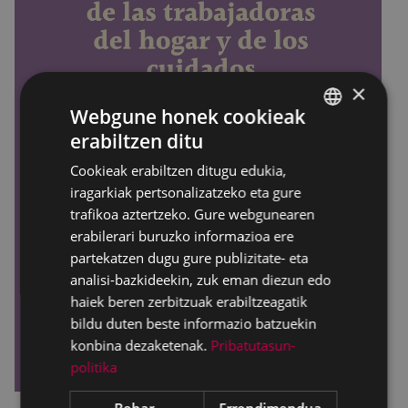
×
Webgune honek cookieak
erabiltzen ditu
BASQUE
Cookieak erabiltzen ditugu edukia,
SPANISH
iragarkiak pertsonalizatzeko eta gure
trafikoa aztertzeko. Gure webgunearen
erabilerari buruzko informazioa ere
partekatzen dugu gure publizitate- eta
analisi-bazkideekin, zuk eman diezun edo
haiek beren zerbitzuak erabiltzeagatik
bildu duten beste informazio batzuekin
konbina dezaketenak.
Pribatutasun-
politika
Behar-
Errendimendua