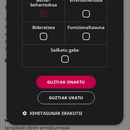
beharrezkoa
TALDE TAILERRA
Tailer honen helburua da parte hartzaileak
informatzea eta ahalduntzea beren lan eskubideei
Bideratzea
Funtzionaltasuna
eta betebehar profesionalei buruz, bai eta Euskadin
etxeko enpleguari eta zaintzari aplikatu beharreko
indarreko araudiari buruz ere.
Sailkatu gabe
Edukiak:
Sektoreko oinarrizko lan-eskubideak eta
eskubide espezifikoak.
GUZTIAK ONARTU
Langile gisa dituen betebeharrak.
Egungo araudia.
GUZTIAK UKATU
Laguntzarako baliabide instituzionalak eta
komunitarioak.
XEHETASUNAK ERAKUTSI
Nori zuzendua:
Eibarren etxeko eta zaintzako
langileak diren emakumeak