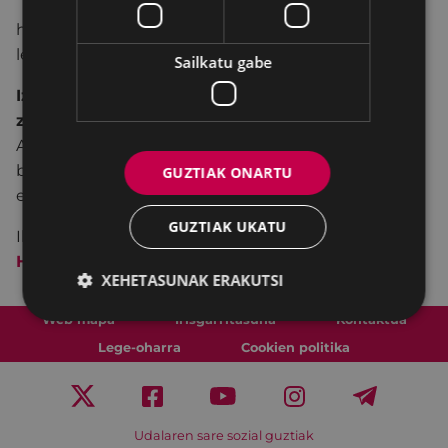
https://www.eibar.eus/eu/tramiteak/ikastaroak-
lehiaketak-sariketak
Sailkatu gabe
Izen-emateko epea 2020ko otsailaren 3an
zabalduko da
eta otsailaren 28an itxiko da
.
Andretxean azken izen-emate eguneko 13:00ak
baino lehen egingo dira eta Pegoran azken
GUZTIAK ONARTU
eguneko 14:30ak baino lehen.
GUZTIAK UKATU
Ikastaro eta tailerren informazioa ikusteko
SAKATU
HEMEN
.
XEHETASUNAK ERAKUTSI
Web mapa
Irisgarritasuna
Kontaktua
Lege-oharra
Cookien politika
Udalaren sare sozial guztiak