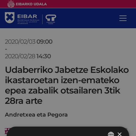
2020/02/03
09:00
-
2020/02/28
14:30
Udaberriko Jabetze Eskolako
ikastaroetan izen-emateko
epea zabalik otsailaren 3tik
28ra arte
Andretxea eta Pegora
×