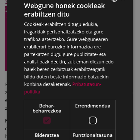
Webgune honek cookieak
erabiltzen ditu
BASQUE
Cookieak erabiltzen ditugu edukia,
SPANISH
iragarkiak pertsonalizatzeko eta gure
trafikoa aztertzeko. Gure webgunearen
erabilerari buruzko informazioa ere
partekatzen dugu gure publizitate- eta
analisi-bazkideekin, zuk eman diezun edo
haiek beren zerbitzuak erabiltzeagatik
bildu duten beste informazio batzuekin
konbina dezaketenak.
Pribatutasun-
Berriro ere gonbidatu nahi zaitugu hurbildu
politika
zaitezen emakumeontzako topaketa, prestakuntza
eta hausnarketa gune honetara. Gure eskaintza
Behar-
Errendimendua
zuen gustukoa izatea espero dugu.
beharrezkoa
Matrikulak
presentzialki
Andretxean eta Pegoran
egin daitezke eta elektronikoki hurrengo loturaren
Bideratzea
Funtzionaltasuna
bitartez: