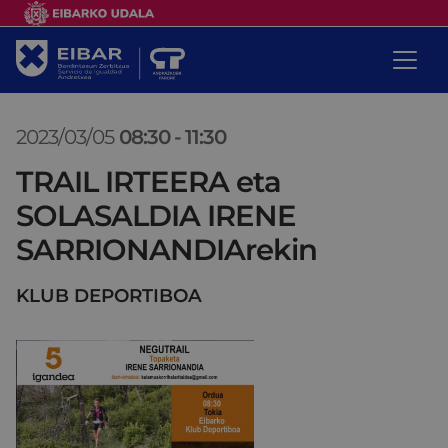
2023/03/05
08:30
-
11:30
TRAIL IRTEERA eta
SOLASALDIA IRENE
SARRIONANDIArekin
KLUB DEPORTIBOA