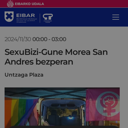
2024/11/30
00:00
-
03:00
SexuBizi-Gune Morea San
Andres bezperan
Untzaga Plaza