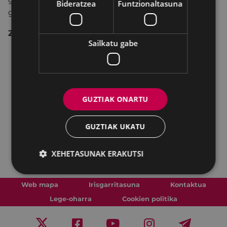
Bideratzea
Funtzionaltasuna
gaueko 00:00etatik 03:00etara.
Zergatik gerturatu gunera?
Sailkatu gabe
Sexualitateari buruzko
i
nformazioa jaso nahi
baduzu (erotika, plazera, mitoak, orientazioa,
nortasuna, infekzioak, gaixotasunak).
Kondoiak
behar badituzu.
GUZTIAK ONARTU
Aholkularitza profesionala behar baduzu.
Sexu indarkeriari buruzko informazioa jaso nahi
GUZTIAK UKATU
baduzu.
Sexu erasorik pairatu baduzu, babes gune bat
XEHETASUNAK ERAKUTSI
izango duzu.
Web mapa
Irisgarritasuna
Kontaktua
Lege-oharra
Cookien politika