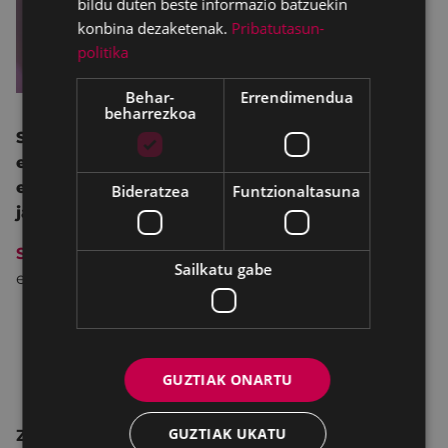
bildu duten beste informazio batzuekin
konbina dezaketenak.
Pribatutasun-
politika
Behar-
Errendimendua
beharrezkoa
SexuBizi-Gune Morea, sexu aholkularitza eta
eraso matxisten aurkako babes gunea
eskaintzen duen gune mugikorra, San Juan
Bideratzea
Funtzionaltasuna
jaietan ere egongo da aurten Untzaga Plazan.
SexuBizi- Gune Morea
,
ondorengo ordutegian
Sailkatu gabe
egongo da martxan Untzaga Plazan.
Ekainak 21, gaueko 12etatik 03:00etara.
Ekainak 22, gaueko 12etatik 03:00etara.
Ekainak 23, gaueko 12etatik 03:00etara.
GUZTIAK ONARTU
Ekainak 24, gaueko 12etatik 03:00etara.
GUZTIAK UKATU
Zergatik gerturatu gunera?