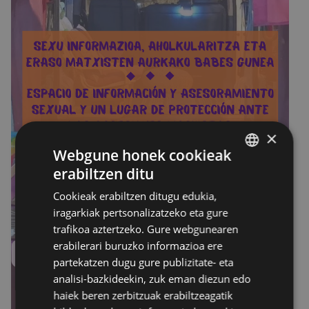
×
Webgune honek cookieak
erabiltzen ditu
BASQUE
Cookieak erabiltzen ditugu edukia,
SPANISH
iragarkiak pertsonalizatzeko eta gure
trafikoa aztertzeko. Gure webgunearen
erabilerari buruzko informazioa ere
partekatzen dugu gure publizitate- eta
analisi-bazkideekin, zuk eman diezun edo
haiek beren zerbitzuak erabiltzeagatik