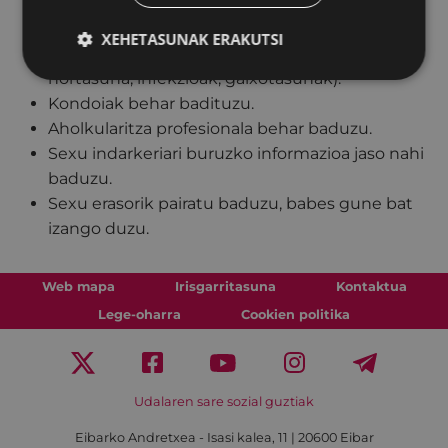
Sexualitateari buruzko
i
nformazioa jaso nahi
XEHETASUNAK ERAKUTSI
baduzu (erotika, plazera, mitoak, orientazioa,
nortasuna, infekzioak, gaixotasunak).
Kondoiak
behar badituzu.
Aholkularitza profesionala behar baduzu.
Sexu indarkeriari buruzko informazioa jaso nahi
baduzu.
Sexu erasorik pairatu baduzu, babes gune bat
izango duzu.
Web mapa
Irisgarritasuna
Kontaktua
Lege-oharra
Cookien politika
Udalaren sare sozial guztiak
Eibarko Andretxea - Isasi kalea, 11 | 20600 Eibar