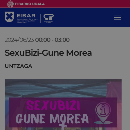
2024/06/23
00:00
-
03:00
SexuBizi-Gune Morea
UNTZAGA