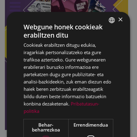
×
Webgune honek cookieak
erabiltzen ditu
BASQUE
Cookieak erabiltzen ditugu edukia,
SPANISH
iragarkiak pertsonalizatzeko eta gure
trafikoa aztertzeko. Gure webgunearen
erabilerari buruzko informazioa ere
partekatzen dugu gure publizitate- eta
analisi-bazkideekin, zuk eman diezun edo
haiek beren zerbitzuak erabiltzeagatik
bildu duten beste informazio batzuekin
konbina dezaketenak.
Pribatutasun-
politika
Behar-
Errendimendua
beharrezkoa