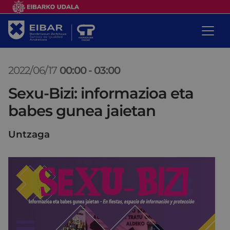
2022/06/17
00:00
-
03:00
Sexu-Bizi: informazioa eta
babes gunea jaietan
Untzaga