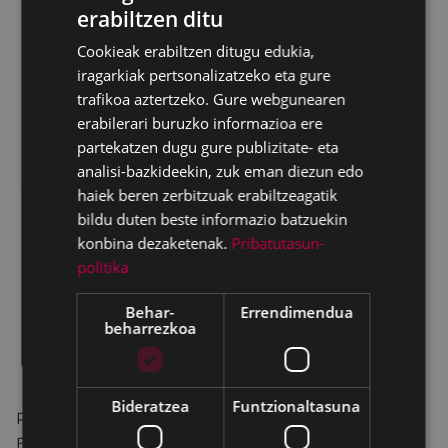
erabiltzen ditu
BASQUE
Cookieak erabiltzen ditugu edukia,
SPANISH
iragarkiak pertsonalizatzeko eta gure
trafikoa aztertzeko. Gure webgunearen
erabilerari buruzko informazioa ere
partekatzen dugu gure publizitate- eta
analisi-bazkideekin, zuk eman diezun edo
haiek beren zerbitzuak erabiltzeagatik
bildu duten beste informazio batzuekin
konbina dezaketenak.
Pribatutasun-
politika
Behar-
Errendimendua
beharrezkoa
Bideratzea
Funtzionaltasuna
Pagatxa elkarteak hilabete honetarako
Emakumeen istorioen bideo-foruma antolatu du.