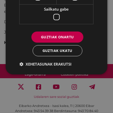
Bideo-forum honetan,
Rosa Parks
elkarrekin
Sailkatu gabe
ezagutuko dugu.
Dinamizatzailea
Patricia Perex Coto
izango da.
Jarduera irekia eta doakoa izango da.
GUZTIAK ONARTU
Kopurua, 58 pertsonakoa izango da gehienez.
GUZTIAK UKATU
XEHETASUNAK ERAKUTSI
Web mapa
Irisgarritasuna
Kontaktua
Lege-oharra
Cookien politika
Udalaren sare sozial guztiak
Eibarko Andretxea - Isasi kalea, 11 | 20600 Eibar
Andretxea: 943 54 39 38
Berdintasuna: 943 70 84 40