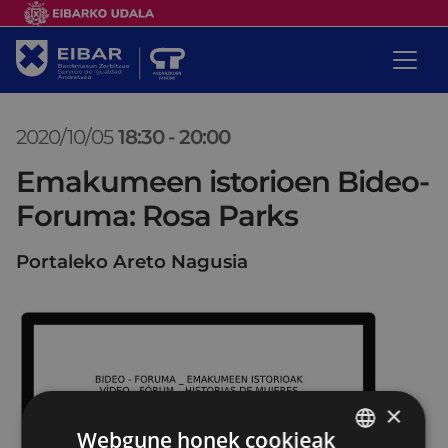
2020/10/05
18:30
-
20:00
Emakumeen istorioen Bideo-
Foruma: Rosa Parks
Portaleko Areto Nagusia
×
Webgune honek cookieak